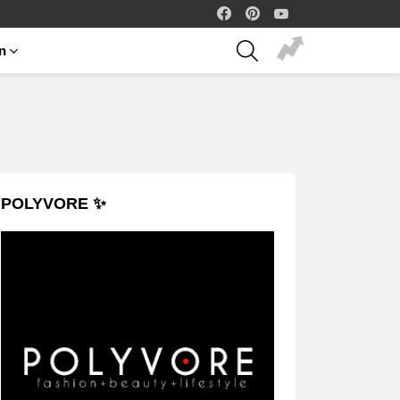
facebook
pinterest
youtube
SEARCH
on
POLYVORE ✨