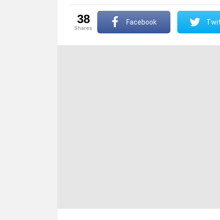
38
Facebook
Twit
shares