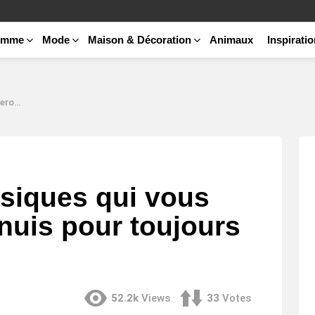
emme
Mode
Maison & Décoration
Animaux
Inspirati
e allure
siques qui vous
nuis pour toujours
52.2k
Views
33
Votes