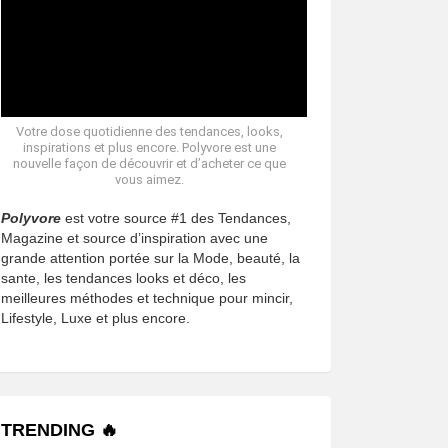
Votre dose quotidienne des tendances, looks,
inspirations et plus encore. Polyvore est une
nouvelle façon de découvrir et d’acheter ce que
vous aimez.
Polyvore
est votre source #1 des Tendances,
Magazine et source d’inspiration avec une
grande attention portée sur la Mode, beauté, la
sante, les tendances looks et déco, les
meilleures méthodes et technique pour mincir,
Lifestyle, Luxe et plus encore.
TRENDING 🔥