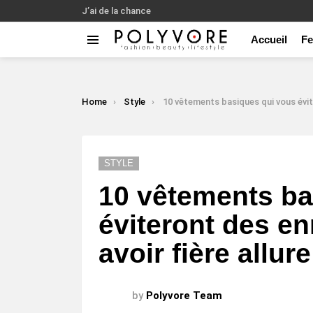
J’ai de la chance
Accueil
F
Menu
LATEST
STORIES
You are here:
Home
Style
10 vêtements basiques qui vous éviteront des ennuis pour toujours avoir fièr
STYLE
10 vêtements ba
éviteront des en
avoir fière allure
by
Polyvore Team