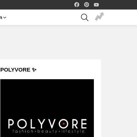
facebook
pinterest
youtube
SEARCH
on
POLYVORE ✨