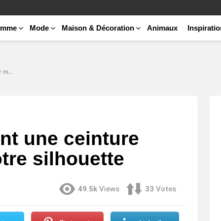
emme
Mode
Maison & Décoration
Animaux
Inspirati
uette
ant une ceinture
tre silhouette
49.5k
Views
33
Votes