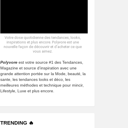
Votre dose quotidienne des tendances, looks,
inspirations et plus encore. Polyvore est une
nouvelle façon de découvrir et d’acheter ce que
vous aimez.
Polyvore
est votre source #1 des Tendances,
Magazine et source d’inspiration avec une
grande attention portée sur la Mode, beauté, la
sante, les tendances looks et déco, les
meilleures méthodes et technique pour mincir,
Lifestyle, Luxe et plus encore.
TRENDING 🔥