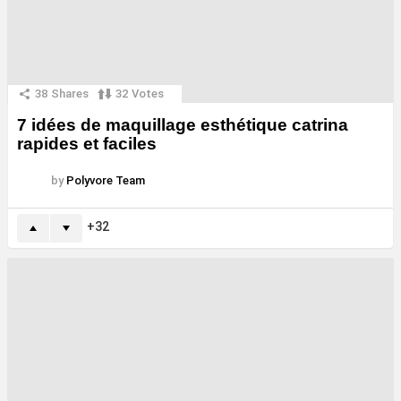
38
Shares
32
Votes
7 idées de maquillage esthétique catrina
rapides et faciles
by
Polyvore Team
32