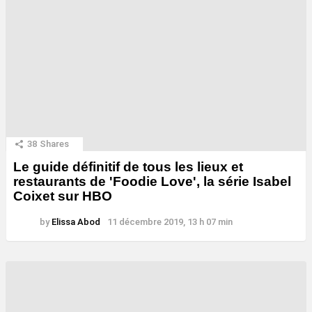
38
Shares
Le guide définitif de tous les lieux et
restaurants de 'Foodie Love', la série Isabel
Coixet sur HBO
by
Elissa Abod
11 décembre 2019, 13 h 07 min