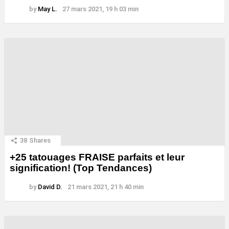
by
May L.
27 mars 2021, 19 h 03 min
38
Shares
+25 tatouages ​​FRAISE parfaits et leur
signification! (Top Tendances)
by
David D.
21 mars 2021, 21 h 40 min