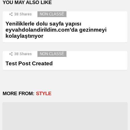
YOU MAY ALSO LIKE
38
Shares
NON CLASSÉ
Yeniliklerle dolu sayfa yapısı
eyvahdolandirildim.com’da gezinmeyi
kolaylaştırıyor
38
Shares
NON CLASSÉ
Test Post Created
MORE FROM:
STYLE