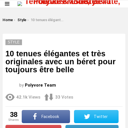
Menu
LATEST
STORIES
You are here:
Home
Style
10 tenues élégantes et très originales avec un béret pour toujours être belle
STYLE
10 tenues élégantes et très
originales avec un béret pour
toujours être belle
by
Polyvore Team
42.1k
Views
33
Votes
38
Facebook
Twitter
shares