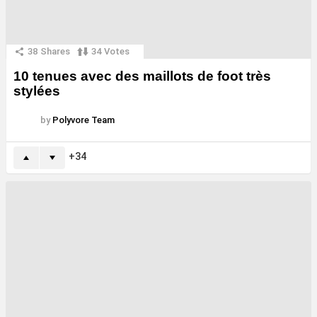
38
Shares
34
Votes
10 tenues avec des maillots de foot très
stylées
by
Polyvore Team
34