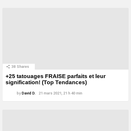
38
Shares
+25 tatouages ​​FRAISE parfaits et leur
signification! (Top Tendances)
by
David D.
21 mars 2021, 21 h 40 min