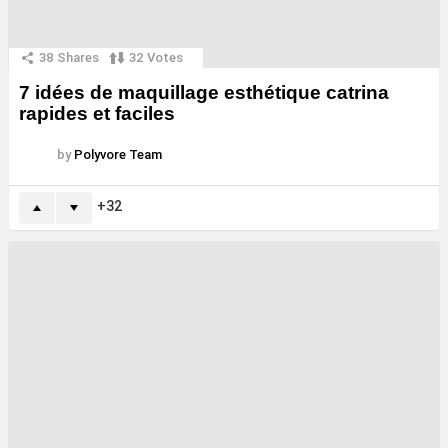
38
Shares
32
Votes
7 idées de maquillage esthétique catrina
rapides et faciles
by
Polyvore Team
32