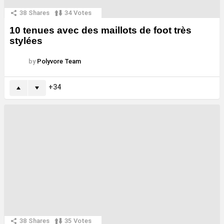
38
Shares
34
Votes
10 tenues avec des maillots de foot très
stylées
by
Polyvore Team
34
38
Shares
35
Votes