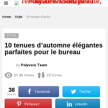
Menu
LATEST
STORIES
You are here:
Home
Style
10 tenues d’automne élégantes parfaites pour le bureau
STYLE
10 tenues d’automne élégantes
parfaites pour le bureau
by
Polyvore Team
31.4k
Views
33
Votes
38
Facebook
Twitter
shares
Pinterest
LinkedIn