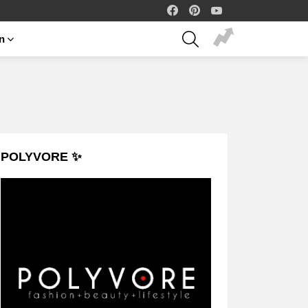
facebook
pinterest
youtube
SEARCH
on
POLYVORE ✨