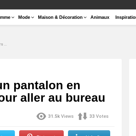
emme
Mode
Maison & Décoration
Animaux
Inspirati
reau
un pantalon en
our aller au bureau
31.5k
Views
33
Votes