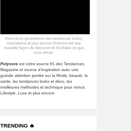
Votre dose quotidienne des tendances, looks,
inspirations et plus encore. Polyvore est une
nouvelle façon de découvrir et d’acheter ce que
vous aimez.
Polyvore
est votre source #1 des Tendances,
Magazine et source d’inspiration avec une
grande attention portée sur la Mode, beauté, la
sante, les tendances looks et déco, les
meilleures méthodes et technique pour mincir,
Lifestyle, Luxe et plus encore.
TRENDING 🔥