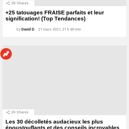
38
Shares
+25 tatouages ​​FRAISE parfaits et leur
signification! (Top Tendances)
by
David D.
21 mars 2021, 21 h 40 min
39
Shares
Les 30 décolletés audacieux les plus
époustouflants et des conseils incroyables