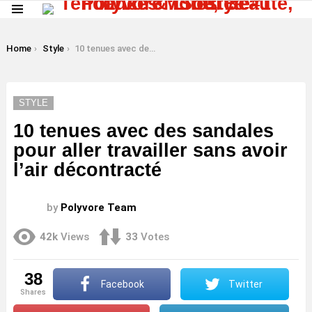
Menu
LATEST
STORIES
You are here:
Home
Style
10 tenues avec des sandales pour aller travailler sans avoir l’air décontracté
STYLE
10 tenues avec des sandales
pour aller travailler sans avoir
l’air décontracté
by
Polyvore Team
42k
Views
33
Votes
38
Facebook
Twitter
shares