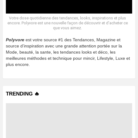
Votre dose quotidienne des tendances, looks, inspirations et plus
encore. Polyvore est une nouvelle façon de découvrir et d’acheter ce
que vous aimez.
Polyvore
est votre source #1 des Tendances, Magazine et
source d’inspiration avec une grande attention portée sur la
Mode, beauté, la sante, les tendances looks et déco, les
meilleures méthodes et technique pour mincir, Lifestyle, Luxe et
plus encore.
TRENDING 🔥