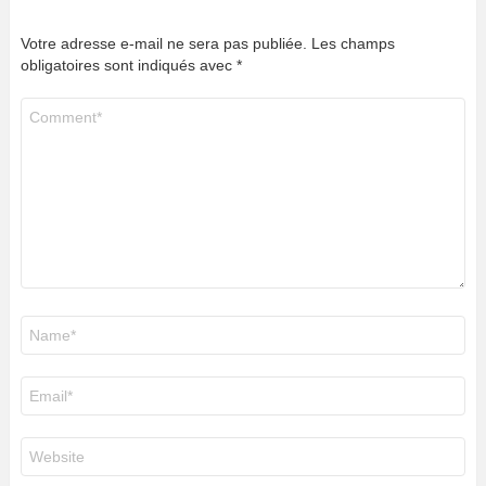
Votre adresse e-mail ne sera pas publiée.
Les champs
obligatoires sont indiqués avec
*
Commentaire
*
Nom
*
E-
mail
*
Site
web