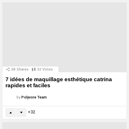
38
Shares
32
Votes
7 idées de maquillage esthétique catrina
rapides et faciles
by
Polyvore Team
32