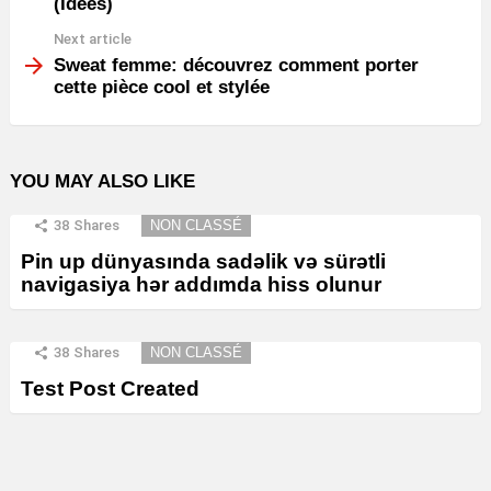
(Idées)
Next article
Sweat femme: découvrez comment porter
cette pièce cool et stylée
YOU MAY ALSO LIKE
38
Shares
NON CLASSÉ
Pin up dünyasında sadəlik və sürətli
navigasiya hər addımda hiss olunur
38
Shares
NON CLASSÉ
Test Post Created