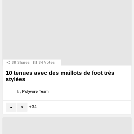
38
Shares
34
Votes
10 tenues avec des maillots de foot très
stylées
by
Polyvore Team
34