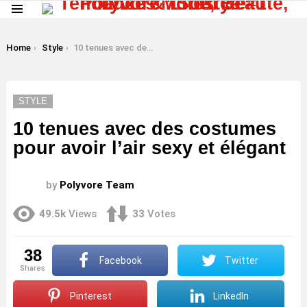
Menu
LATEST
STORIES
You are here:
Home
Style
10 tenues avec des costumes pour avoir l’air sexy et élégant
STYLE
10 tenues avec des costumes
pour avoir l’air sexy et élégant
by
Polyvore Team
49.5k
Views
33
Votes
38
Facebook
Twitter
shares
Pinterest
LinkedIn