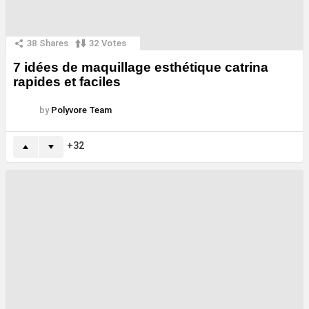
38
Shares
32
Votes
7 idées de maquillage esthétique catrina
rapides et faciles
by
Polyvore Team
32