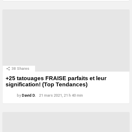
38
Shares
+25 tatouages ​​FRAISE parfaits et leur
signification! (Top Tendances)
by
David D.
21 mars 2021, 21 h 40 min