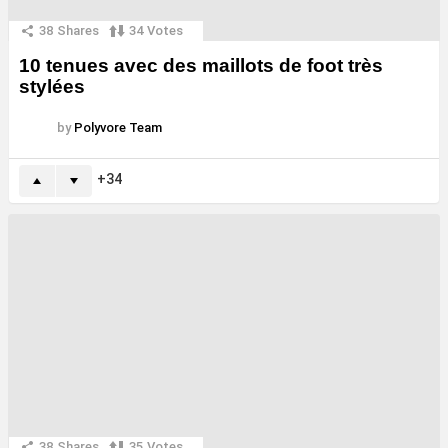
38
Shares
34
Votes
10 tenues avec des maillots de foot très
stylées
by
Polyvore Team
34
38
Shares
35
Votes