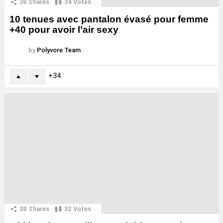
38
Shares
34
Votes
10 tenues avec pantalon évasé pour femme
+40 pour avoir l’air sexy
by
Polyvore Team
34
38
Shares
32
Votes