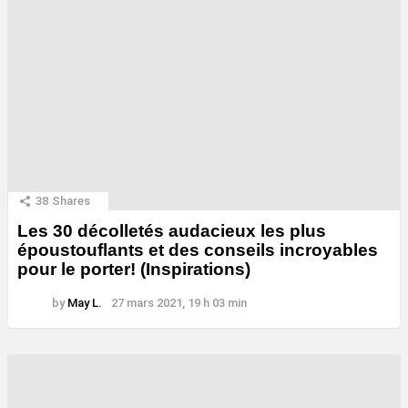
38
Shares
Les 30 décolletés audacieux les plus
époustouflants et des conseils incroyables
pour le porter! (Inspirations)
by
May L.
27 mars 2021, 19 h 03 min