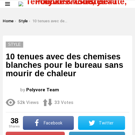
Menu
LATEST
STORIES
You are here:
Home
Style
10 tenues avec des chemises blanches pour le bureau sans mourir de chaleur
STYLE
10 tenues avec des chemises
blanches pour le bureau sans
mourir de chaleur
by
Polyvore Team
52k
Views
33
Votes
38
Facebook
Twitter
shares