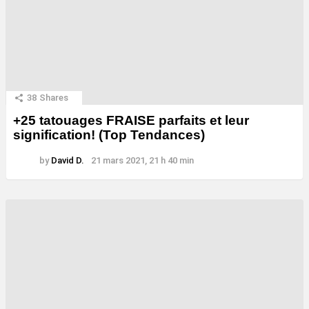
38
Shares
+25 tatouages ​​FRAISE parfaits et leur
signification! (Top Tendances)
by
David D.
21 mars 2021, 21 h 40 min