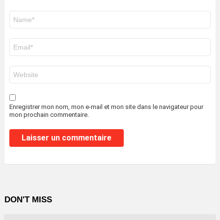
Nom
*
E-
mail
*
Site
web
Enregistrer mon nom, mon e-mail et mon site dans le navigateur pour
mon prochain commentaire.
DON'T MISS