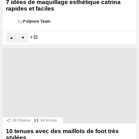
7 idées de maquillage esthétique catrina
rapides et faciles
by
Polyvore Team
32
38
Shares
34
Votes
10 tenues avec des maillots de foot très
stylées