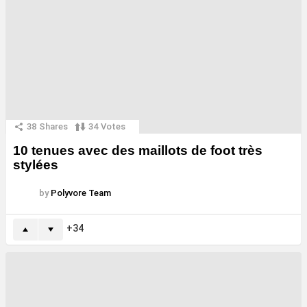
38
Shares
34
Votes
10 tenues avec des maillots de foot très
stylées
by
Polyvore Team
34