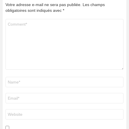
Votre adresse e-mail ne sera pas publiée.
Les champs
obligatoires sont indiqués avec
*
Commentaire
*
Nom
*
E-
mail
*
Site
web