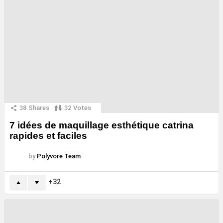
38
Shares
32
Votes
7 idées de maquillage esthétique catrina
rapides et faciles
by
Polyvore Team
32