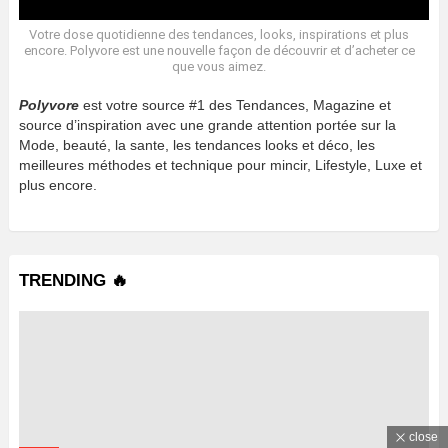
Votre dose quotidienne des tendances, looks, inspirations et plus
encore. Polyvore est une nouvelle façon de découvrir et d’acheter ce
que vous aimez.
Polyvore
est votre source #1 des Tendances, Magazine et
source d’inspiration avec une grande attention portée sur la
Mode, beauté, la sante, les tendances looks et déco, les
meilleures méthodes et technique pour mincir, Lifestyle, Luxe et
plus encore.
TRENDING 🔥
close