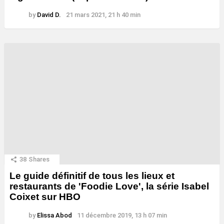
by
David D.
21 mars 2021, 21 h 40 min
38
Shares
Le guide définitif de tous les lieux et
restaurants de 'Foodie Love', la série Isabel
Coixet sur HBO
by
Elissa Abod
11 décembre 2019, 13 h 07 min