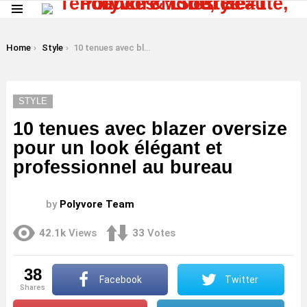
Menu
LATEST
STORIES
You are here:
Home
Style
10 tenues avec blazer oversize pour un look élégant et professionnel au bureau
STYLE
10 tenues avec blazer oversize
pour un look élégant et
professionnel au bureau
by
Polyvore Team
42.1k
Views
33
Votes
38
Facebook
Twitter
shares