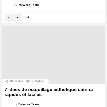
by
Polyvore Team
34
38
Shares
32
Votes
7 idées de maquillage esthétique catrina
rapides et faciles
by
Polyvore Team