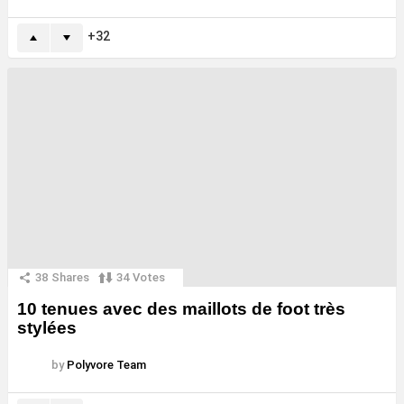
32
38
Shares
34
Votes
10 tenues avec des maillots de foot très
stylées
by
Polyvore Team