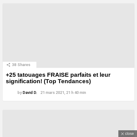
38
Shares
+25 tatouages ​​FRAISE parfaits et leur
signification! (Top Tendances)
by
David D.
21 mars 2021, 21 h 40 min
close