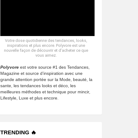
Votre dose quotidienne des tendances, looks,
inspirations et plus encore. Polyvore est une
nouvelle façon de découvrir et d’acheter ce que
vous aimez.
Polyvore
est votre source #1 des Tendances,
Magazine et source d’inspiration avec une
grande attention portée sur la Mode, beauté, la
sante, les tendances looks et déco, les
meilleures méthodes et technique pour mincir,
Lifestyle, Luxe et plus encore.
TRENDING 🔥