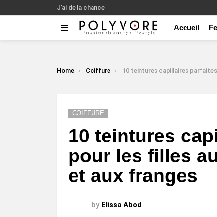
J’ai de la chance
Accueil
F
Menu
LATEST
STORIES
You are here:
Home
Coiffure
10 teintures capillaires parfaites pour les filles aux cheveux bouclés 
COIFFURE
10 teintures capi
pour les filles 
et aux franges
by
Elissa Abod