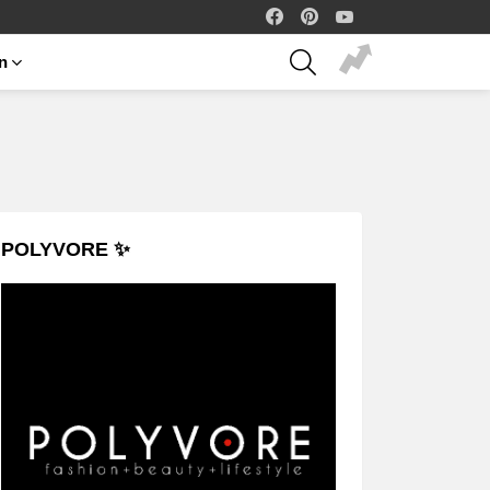
facebook
pinterest
youtube
SEARCH
on
POLYVORE ✨