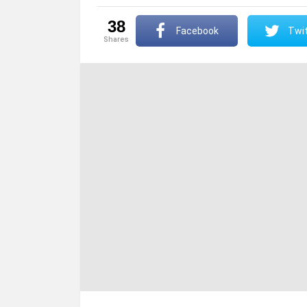
38
Facebook
Twit
shares