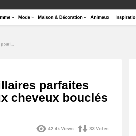
emme
Mode
Maison & Décoration
Animaux
Inspirati
et aux franges
llaires parfaites
aux cheveux bouclés
42.4k
Views
33
Votes