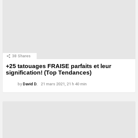
38
Shares
+25 tatouages ​​FRAISE parfaits et leur
signification! (Top Tendances)
by
David D.
21 mars 2021, 21 h 40 min