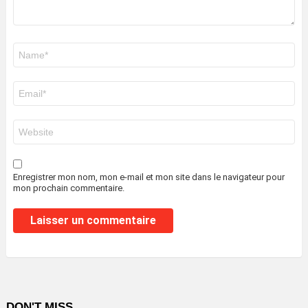
Nom
*
E-
mail
*
Site
web
Enregistrer mon nom, mon e-mail et mon site dans le navigateur pour
mon prochain commentaire.
DON'T MISS