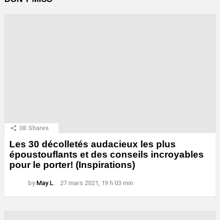
38
Shares
Les 30 décolletés audacieux les plus
époustouflants et des conseils incroyables
pour le porter! (Inspirations)
by
May L.
27 mars 2021, 19 h 03 min