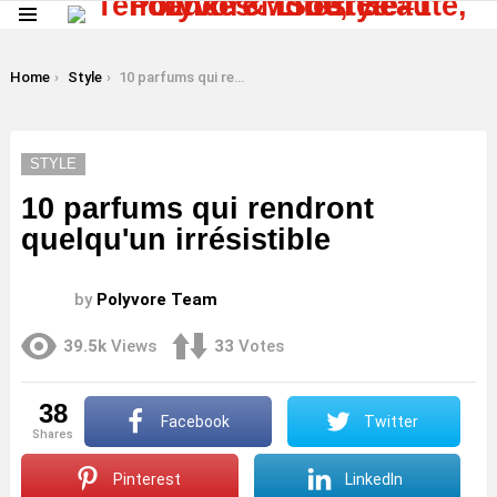
Menu
LATEST
STORIES
You are here:
Home
Style
10 parfums qui rendront quelqu'un irrésistible
STYLE
10 parfums qui rendront
quelqu'un irrésistible
by
Polyvore Team
39.5k
Views
33
Votes
38
Facebook
Twitter
shares
Pinterest
LinkedIn