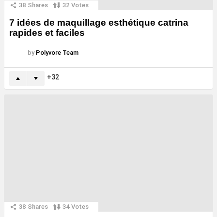
38
Shares
32
Votes
7 idées de maquillage esthétique catrina
rapides et faciles
by
Polyvore Team
32
38
Shares
34
Votes