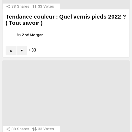
38
Shares
33
Votes
Tendance couleur : Quel vernis pieds 2022 ?
( Tout savoir )
by
Zoé Morgan
33
38
Shares
33
Votes