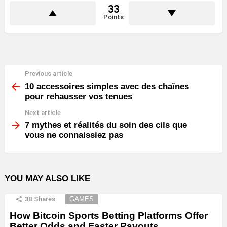
33
Points
Previous article
See
more
10 accessoires simples avec des chaînes
pour rehausser vos tenues
Next article
7 mythes et réalités du soin des cils que
vous ne connaissiez pas
YOU MAY ALSO LIKE
38
Shares
GAMES
How Bitcoin Sports Betting Platforms Offer
Better Odds and Faster Payouts