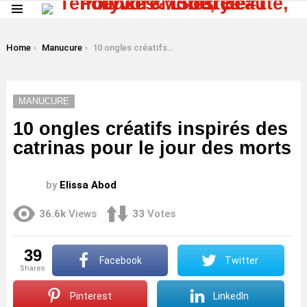
Menu
LATEST
STORIES
You are here:
Home
Manucure
10 ongles créatifs inspirés des catrinas pour le jour des morts
MANUCURE
10 ongles créatifs inspirés des
catrinas pour le jour des morts
by
Elissa Abod
36.6k
Views
33
Votes
39
Facebook
Twitter
shares
Pinterest
LinkedIn