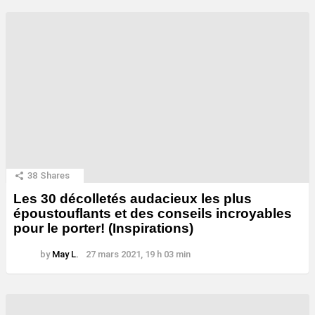
38
Shares
Les 30 décolletés audacieux les plus
époustouflants et des conseils incroyables
pour le porter! (Inspirations)
by
May L.
27 mars 2021, 19 h 03 min