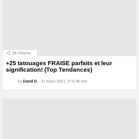
38
Shares
+25 tatouages ​​FRAISE parfaits et leur
signification! (Top Tendances)
by
David D.
21 mars 2021, 21 h 40 min