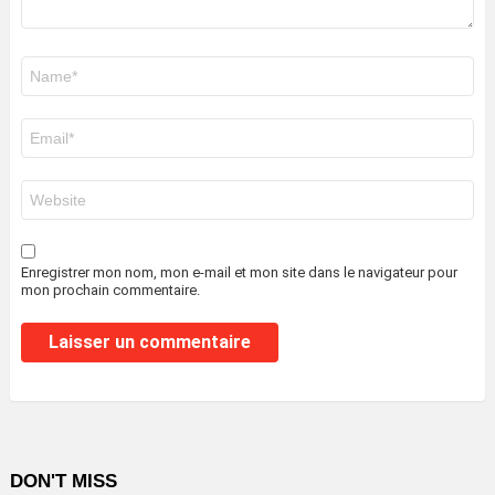
Nom
*
E-
mail
*
Site
web
Enregistrer mon nom, mon e-mail et mon site dans le navigateur pour
mon prochain commentaire.
DON'T MISS