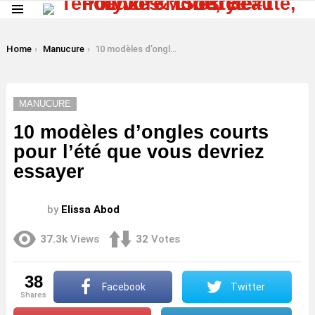
Menu
LATEST
STORIES
You are here:
Home
Manucure
10 modèles d’ongles courts pour l’été que vous devriez essayer
MANUCURE
10 modèles d’ongles courts
pour l’été que vous devriez
essayer
by
Elissa Abod
37.3k
Views
32
Votes
38
Facebook
Twitter
shares