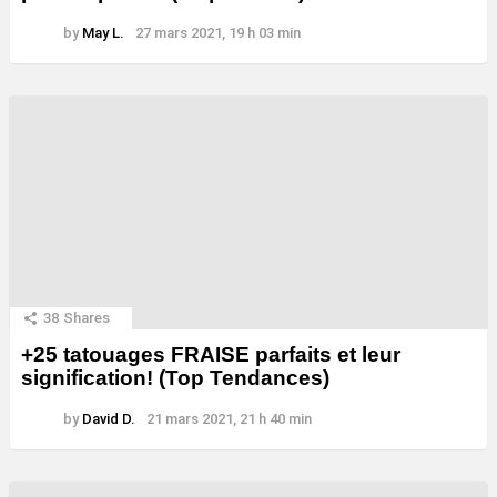
by
May L.
27 mars 2021, 19 h 03 min
38
Shares
+25 tatouages ​​FRAISE parfaits et leur
signification! (Top Tendances)
by
David D.
21 mars 2021, 21 h 40 min