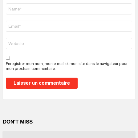
Nom
*
E-
mail
*
Site
web
Enregistrer mon nom, mon e-mail et mon site dans le navigateur pour
mon prochain commentaire.
DON'T MISS