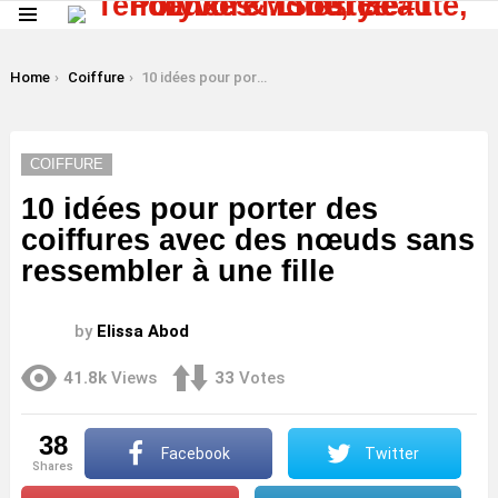
Menu
LATEST
STORIES
You are here:
Home
Coiffure
10 idées pour porter des coiffures avec des nœuds sans ressembler à une fille
COIFFURE
10 idées pour porter des
coiffures avec des nœuds sans
ressembler à une fille
by
Elissa Abod
41.8k
Views
33
Votes
38
Facebook
Twitter
shares