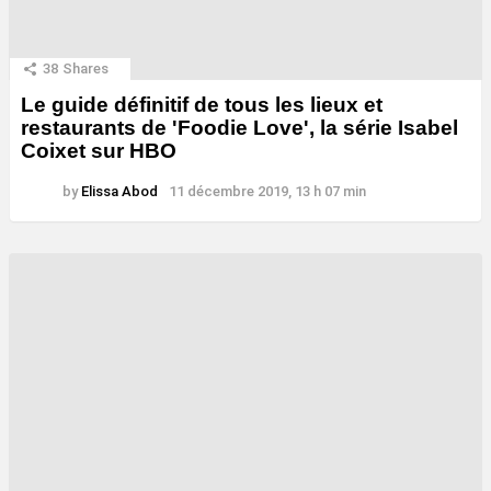
38
Shares
Le guide définitif de tous les lieux et
restaurants de 'Foodie Love', la série Isabel
Coixet sur HBO
by
Elissa Abod
11 décembre 2019, 13 h 07 min