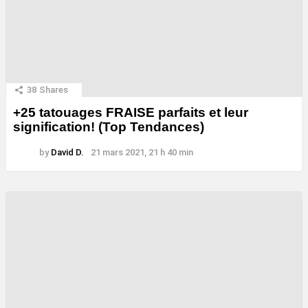
38
Shares
+25 tatouages ​​FRAISE parfaits et leur
signification! (Top Tendances)
by
David D.
21 mars 2021, 21 h 40 min