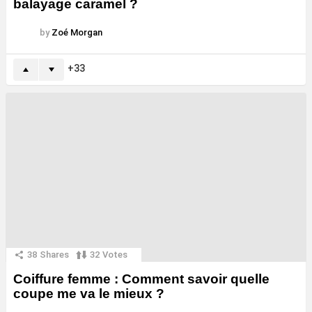
balayage caramel ?
by
Zoé Morgan
33
38
Shares
32
Votes
Coiffure femme : Comment savoir quelle
coupe me va le mieux ?