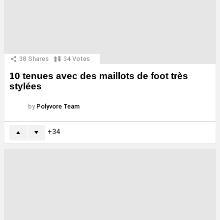
38
Shares
34
Votes
10 tenues avec des maillots de foot très
stylées
by
Polyvore Team
34