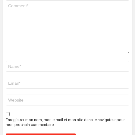
Commentaire
*
Nom
*
E-
mail
*
Site
web
Enregistrer mon nom, mon e-mail et mon site dans le navigateur pour
mon prochain commentaire.