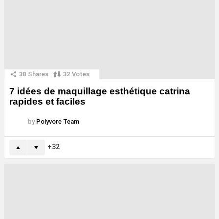
38
Shares
32
Votes
7 idées de maquillage esthétique catrina
rapides et faciles
by
Polyvore Team
32