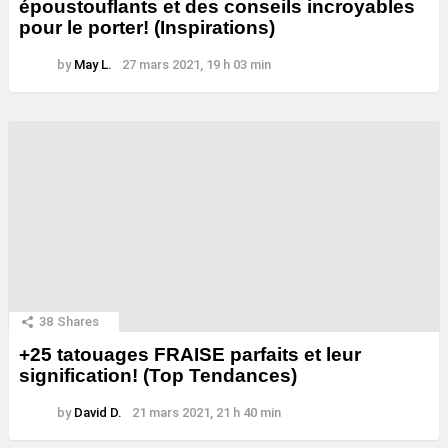
époustouflants et des conseils incroyables
pour le porter! (Inspirations)
by
May L.
27 mars 2021, 19 h 03 min
38
Shares
+25 tatouages ​​FRAISE parfaits et leur
signification! (Top Tendances)
by
David D.
21 mars 2021, 21 h 40 min