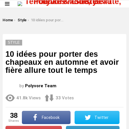
Menu
LATEST
STORIES
You are here:
Home
Style
10 idées pour porter des chapeaux en automne et avoir fière allure tout le temps
STYLE
10 idées pour porter des
chapeaux en automne et avoir
fière allure tout le temps
by
Polyvore Team
41.8k
Views
33
Votes
38
Facebook
Twitter
shares