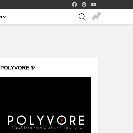
facebook
pinterest
youtube
SEARCH
on
POLYVORE ✨