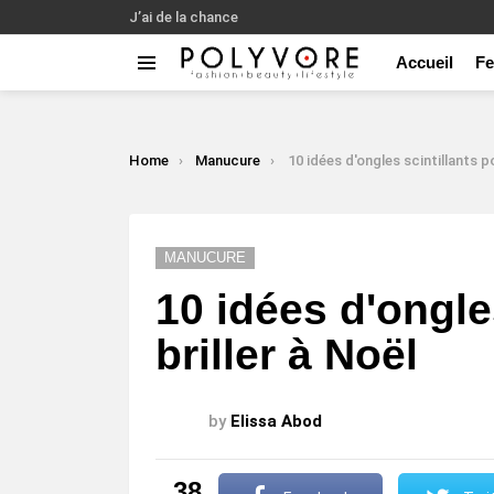
J’ai de la chance
Accueil
F
Menu
LATEST
STORIES
You are here:
Home
Manucure
10 idées d'ongles scintillants pour bri
MANUCURE
10 idées d'ongle
briller à Noël
by
Elissa Abod
38