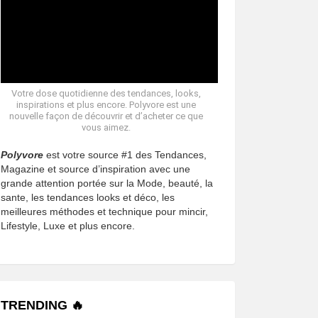
Votre dose quotidienne des tendances, looks,
inspirations et plus encore. Polyvore est une
nouvelle façon de découvrir et d’acheter ce que
vous aimez.
Polyvore
est votre source #1 des Tendances,
Magazine et source d’inspiration avec une
grande attention portée sur la Mode, beauté, la
sante, les tendances looks et déco, les
meilleures méthodes et technique pour mincir,
Lifestyle, Luxe et plus encore.
TRENDING 🔥