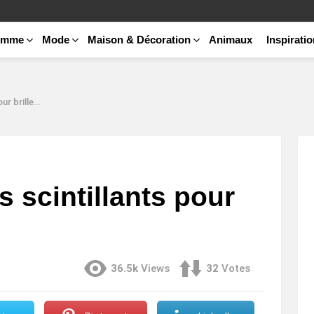
emme
Mode
Maison & Décoration
Animaux
Inspirati
ller à Noël
s scintillants pour
36.5k
Views
32
Votes