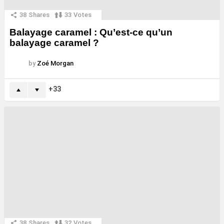
38
Shares
33
Votes
Balayage caramel : Qu’est-ce qu’un
balayage caramel ?
by
Zoé Morgan
33
38
Shares
32
Votes