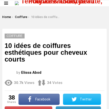
Menu
LATEST
STORIES
You are here:
Home
Coiffure
10 idées de coiffures esthétiques pour cheveux courts
COIFFURE
10 idées de coiffures
esthétiques pour cheveux
courts
by
Elissa Abod
30.7k
Views
34
Votes
38
Facebook
Twitter
shares