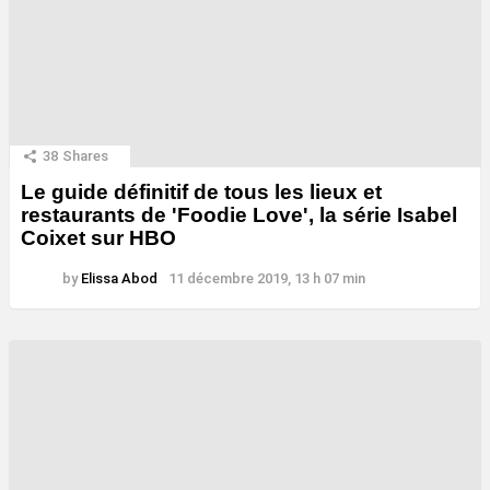
38
Shares
Le guide définitif de tous les lieux et
restaurants de 'Foodie Love', la série Isabel
Coixet sur HBO
by
Elissa Abod
11 décembre 2019, 13 h 07 min