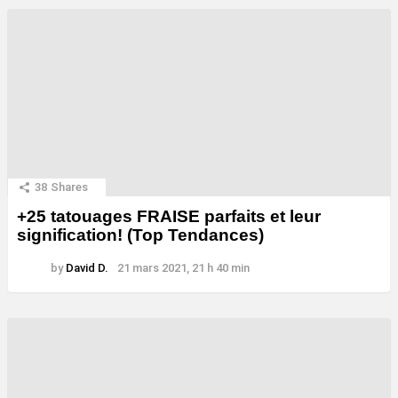
38
Shares
+25 tatouages ​​FRAISE parfaits et leur
signification! (Top Tendances)
by
David D.
21 mars 2021, 21 h 40 min