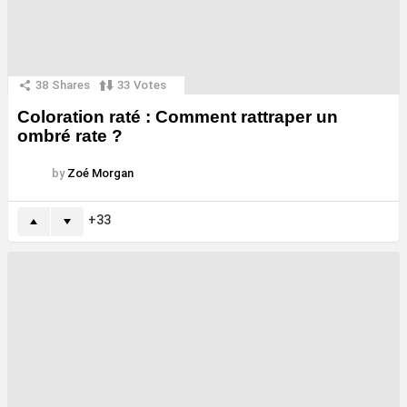
38
Shares
33
Votes
Coloration raté : Comment rattraper un
ombré rate ?
by
Zoé Morgan
33