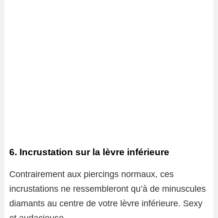
6. Incrustation sur la lèvre inférieure
Contrairement aux piercings normaux, ces
incrustations ne ressembleront qu’à de minuscules
diamants au centre de votre lèvre inférieure. Sexy