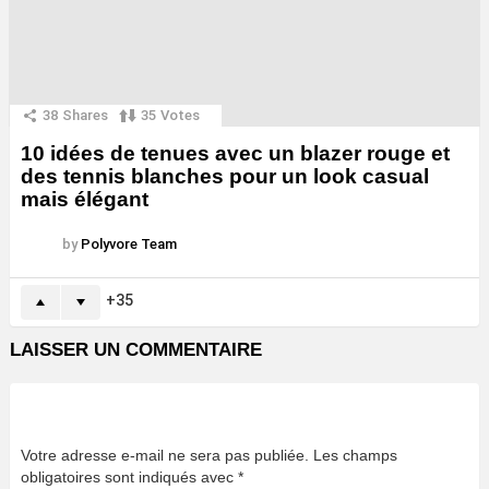
38
Shares
35
Votes
10 idées de tenues avec un blazer rouge et
des tennis blanches pour un look casual
mais élégant
by
Polyvore Team
35
LAISSER UN COMMENTAIRE
Votre adresse e-mail ne sera pas publiée.
Les champs
obligatoires sont indiqués avec
*