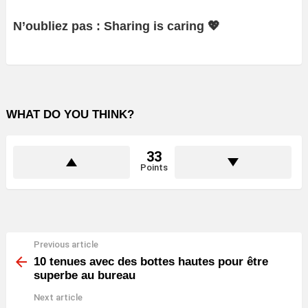
N’oubliez pas : Sharing is caring 💖
WHAT DO YOU THINK?
33
Points
Previous article
See
more
10 tenues avec des bottes hautes pour être
superbe au bureau
Next article