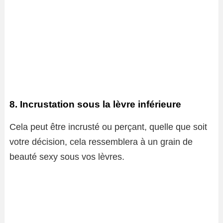
8. Incrustation sous la lèvre inférieure
Cela peut être incrusté ou perçant, quelle que soit
votre décision, cela ressemblera à un grain de
beauté sexy sous vos lèvres.