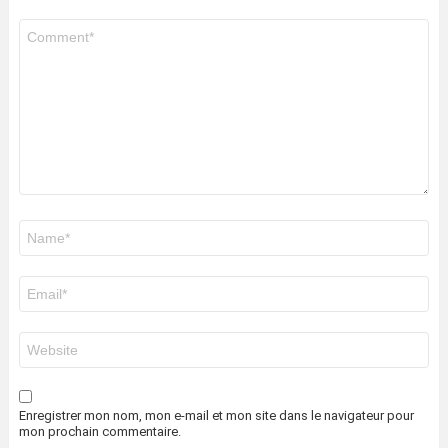
Commentaire
*
Nom
*
E-
mail
*
Site
web
Enregistrer mon nom, mon e-mail et mon site dans le navigateur pour
mon prochain commentaire.