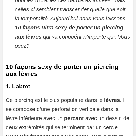
boucles d’oreilles ces dernières années, mais
celles-ci semblent transcender quelle que soit
la temporalité. Aujourd’hui nous vous laissons
10 façons ultra sexy de porter un piercing
aux lèvres
qui va conquérir n’importe qui. Vous
osez?
10 façons sexy de porter un piercing
aux lèvres
1. Labret
Ce piercing est le plus populaire dans le
lèvres.
Il
se compose d’une perforation verticale dans la
lèvre inférieure avec un
perçant
avec un dessin de
deux extrémités qui se terminent par un cercle.