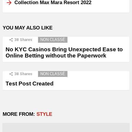
Collection Max Mara Resort 2022
YOU MAY ALSO LIKE
38
Shares
NON CLASSÉ
No KYC Casinos Bring Unexpected Ease to
Online Betting without the Paperwork
38
Shares
NON CLASSÉ
Test Post Created
MORE FROM:
STYLE