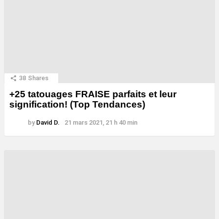
38
Shares
+25 tatouages ​​FRAISE parfaits et leur
signification! (Top Tendances)
by
David D.
21 mars 2021, 21 h 40 min