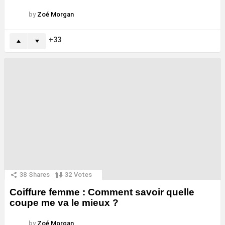
by
Zoé Morgan
33
38
Shares
32
Votes
Coiffure femme : Comment savoir quelle
coupe me va le mieux ?
by
Zoé Morgan