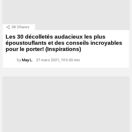
38
Shares
Les 30 décolletés audacieux les plus
époustouflants et des conseils incroyables
pour le porter! (Inspirations)
by
May L.
27 mars 2021, 19 h 03 min