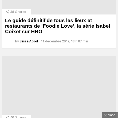
38
Shares
Le guide définitif de tous les lieux et
restaurants de 'Foodie Love', la série Isabel
Coixet sur HBO
by
Elissa Abod
11 décembre 2019, 13 h 07 min
close
40
Shares