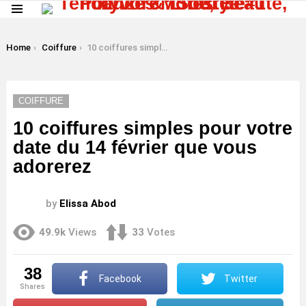
Menu
LATEST
STORIES
You are here:
Home
Coiffure
10 coiffures simples pour votre date du 14 février que vous adorerez
COIFFURE
10 coiffures simples pour votre
date du 14 février que vous
adorerez
by
Elissa Abod
49.9k
Views
33
Votes
38
Facebook
Twitter
shares