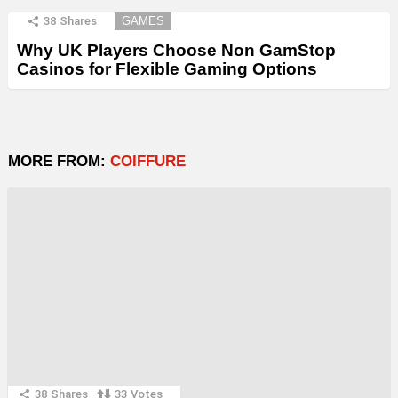
38
Shares
GAMES
Why UK Players Choose Non GamStop
Casinos for Flexible Gaming Options
MORE FROM:
COIFFURE
38
Shares
33
Votes