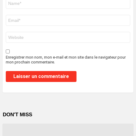
Nom
*
E-
mail
*
Site
web
Enregistrer mon nom, mon e-mail et mon site dans le navigateur pour
mon prochain commentaire.
DON'T MISS