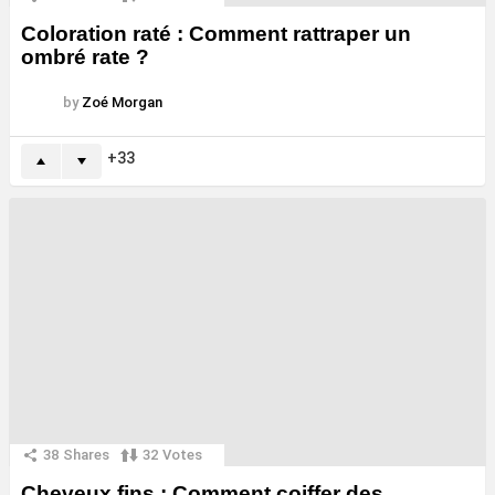
Coloration raté : Comment rattraper un
ombré rate ?
by
Zoé Morgan
33
38
Shares
32
Votes
Cheveux fins : Comment coiffer des