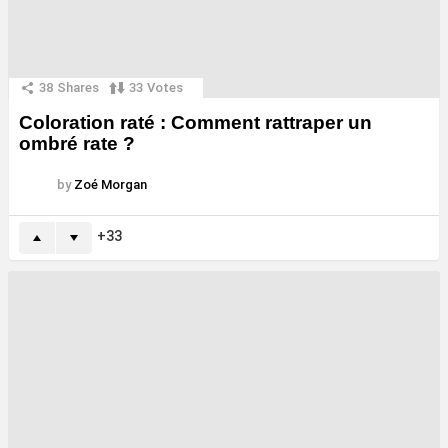
38
Shares
33
Votes
Coloration raté : Comment rattraper un
ombré rate ?
by
Zoé Morgan
33