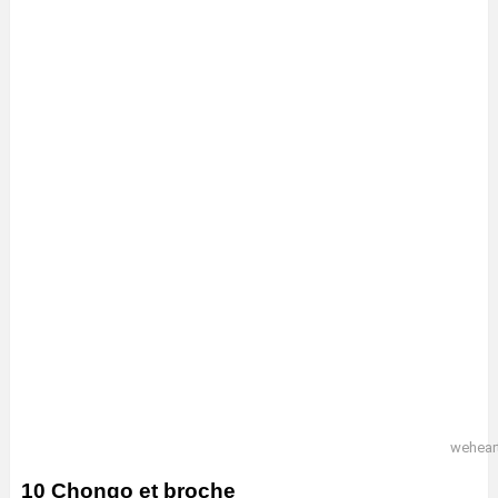
wehear
10 Chongo et broche