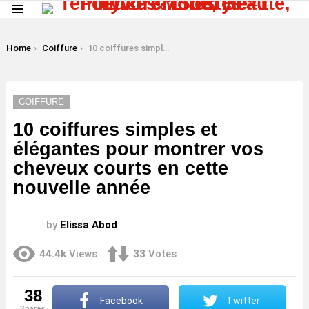
Menu
LATEST
STORIES
You are here:
Home
Coiffure
10 coiffures simples et élégantes pour montrer vos cheveux courts en cette nouvelle année
COIFFURE
10 coiffures simples et
élégantes pour montrer vos
cheveux courts en cette
nouvelle année
by
Elissa Abod
44.4k
Views
33
Votes
38
Facebook
Twitter
shares