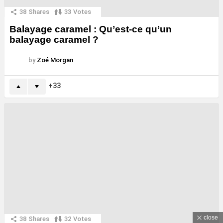
38
Shares
33
Votes
Balayage caramel : Qu’est-ce qu’un
balayage caramel ?
by
Zoé Morgan
33
close
38
Shares
32
Votes