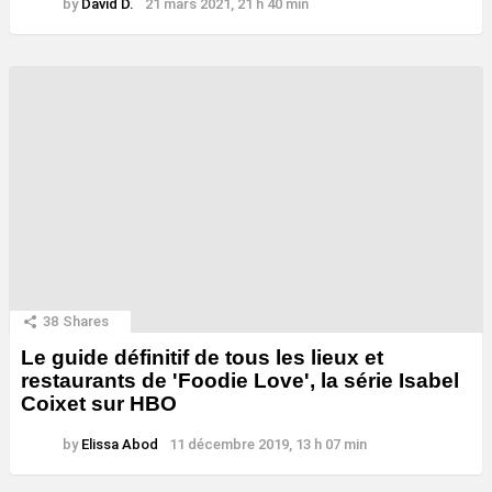
by
David D.
21 mars 2021, 21 h 40 min
38
Shares
Le guide définitif de tous les lieux et
restaurants de 'Foodie Love', la série Isabel
Coixet sur HBO
by
Elissa Abod
11 décembre 2019, 13 h 07 min