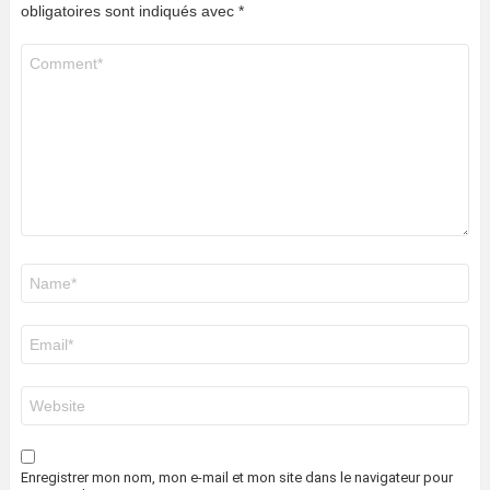
obligatoires sont indiqués avec
*
Commentaire
*
Nom
*
E-
mail
*
Site
web
Enregistrer mon nom, mon e-mail et mon site dans le navigateur pour