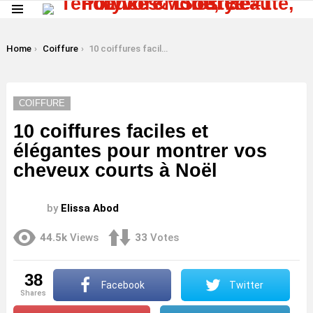
Menu
LATEST
STORIES
You are here:
Home
Coiffure
10 coiffures faciles et élégantes pour montrer vos cheveux courts à Noël
COIFFURE
10 coiffures faciles et
élégantes pour montrer vos
cheveux courts à Noël
by
Elissa Abod
44.5k
Views
33
Votes
38
Facebook
Twitter
shares