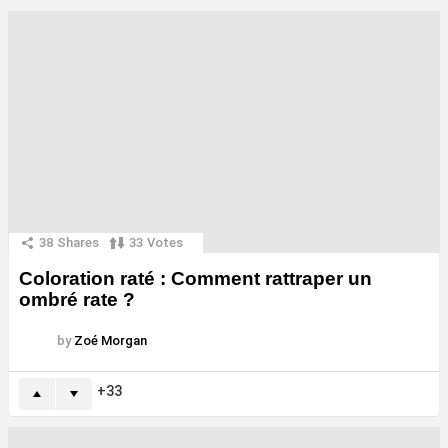
38
Shares
33
Votes
Coloration raté : Comment rattraper un
ombré rate ?
by
Zoé Morgan
33