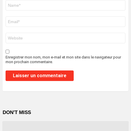
Nom
*
E-
mail
*
Site
web
Enregistrer mon nom, mon e-mail et mon site dans le navigateur pour
mon prochain commentaire.
DON'T MISS