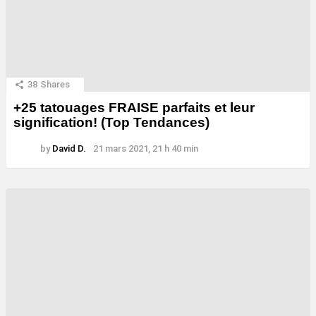
38
Shares
+25 tatouages ​​FRAISE parfaits et leur
signification! (Top Tendances)
by
David D.
21 mars 2021, 21 h 40 min