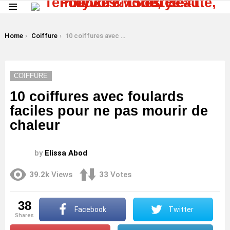
Menu
LATEST
STORIES
You are here:
Home
Coiffure
10 coiffures avec foulards faciles pour ne pas mourir de chaleur
COIFFURE
10 coiffures avec foulards
faciles pour ne pas mourir de
chaleur
by
Elissa Abod
39.2k
Views
33
Votes
38
Facebook
Twitter
shares