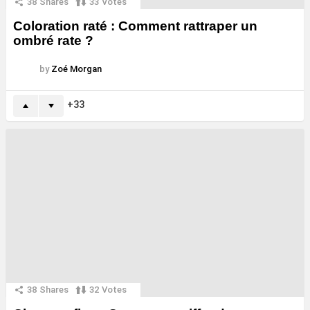
38
Shares
33
Votes
Coloration raté : Comment rattraper un
ombré rate ?
by
Zoé Morgan
33
38
Shares
32
Votes