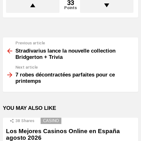
33
Points
Previous article
See
more
Stradivarius lance la nouvelle collection
Bridgerton + Trivia
Next article
7 robes décontractées parfaites pour ce
printemps
YOU MAY ALSO LIKE
38
Shares
CASINO
Los Mejores Casinos Online en España
agosto 2026