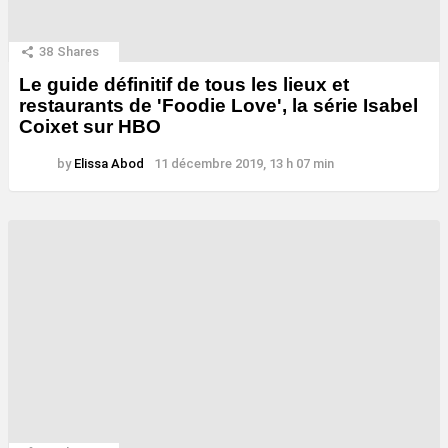
38
Shares
Le guide définitif de tous les lieux et
restaurants de 'Foodie Love', la série Isabel
Coixet sur HBO
by
Elissa Abod
11 décembre 2019, 13 h 07 min