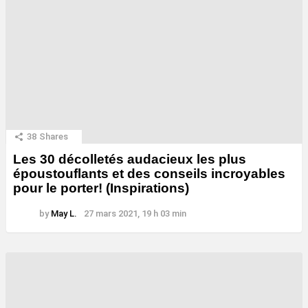
38
Shares
Les 30 décolletés audacieux les plus
époustouflants et des conseils incroyables
pour le porter! (Inspirations)
by
May L.
27 mars 2021, 19 h 03 min