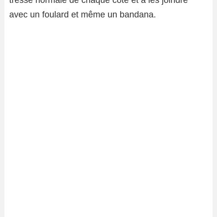
tresse normale de chaque côté et à les joindre
avec un foulard et même un bandana.