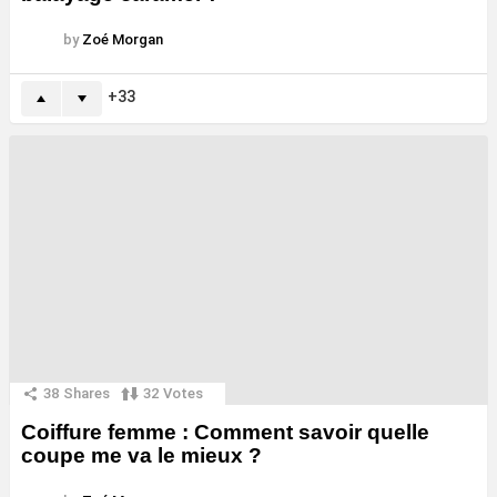
by
Zoé Morgan
33
38
Shares
32
Votes
Coiffure femme : Comment savoir quelle
coupe me va le mieux ?