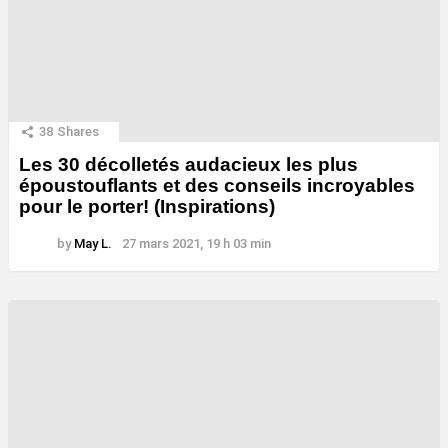
38
Shares
Les 30 décolletés audacieux les plus
époustouflants et des conseils incroyables
pour le porter! (Inspirations)
by
May L.
27 mars 2021, 19 h 03 min