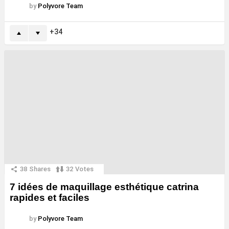
by
Polyvore Team
34
38
Shares
32
Votes
7 idées de maquillage esthétique catrina
rapides et faciles
by
Polyvore Team