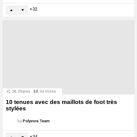
32
38
Shares
34
Votes
10 tenues avec des maillots de foot très
stylées
by
Polyvore Team
34