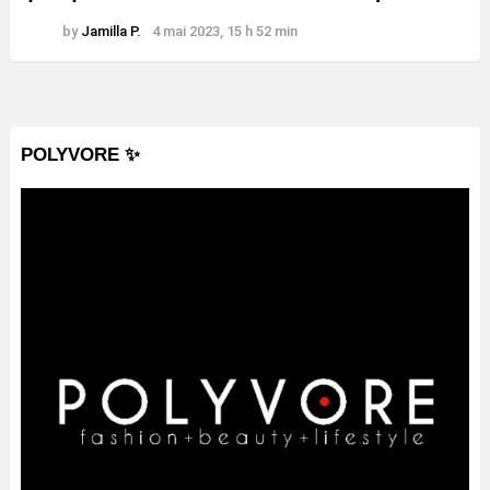
by
Jamilla P.
4 mai 2023, 15 h 52 min
POLYVORE ✨