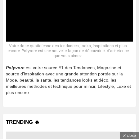
Votre dose quotidienne des tendances, looks, inspirations et plus
encore. Polyvore est une nouvelle façon de découvrir et d’acheter ce
que vous aimez.
Polyvore
est votre source #1 des Tendances, Magazine et
source d’inspiration avec une grande attention portée sur la
Mode, beauté, la sante, les tendances looks et déco, les
meilleures méthodes et technique pour mincir, Lifestyle, Luxe et
plus encore.
TRENDING 🔥
close