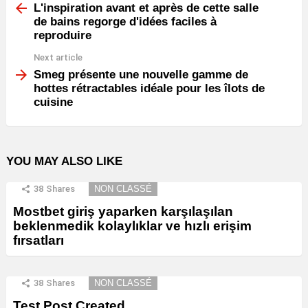
more
L'inspiration avant et après de cette salle
de bains regorge d'idées faciles à
reproduire
Next article
Smeg présente une nouvelle gamme de
hottes rétractables idéale pour les îlots de
cuisine
YOU MAY ALSO LIKE
38
Shares
NON CLASSÉ
Mostbet giriş yaparken karşılaşılan
beklenmedik kolaylıklar ve hızlı erişim
fırsatları
38
Shares
NON CLASSÉ
Test Post Created