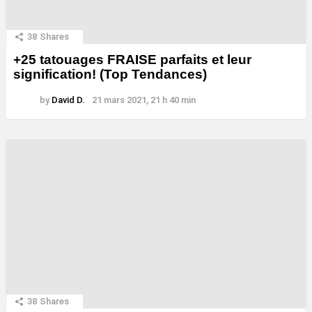
38
Shares
+25 tatouages ​​FRAISE parfaits et leur
signification! (Top Tendances)
by
David D.
21 mars 2021, 21 h 40 min
38
Shares