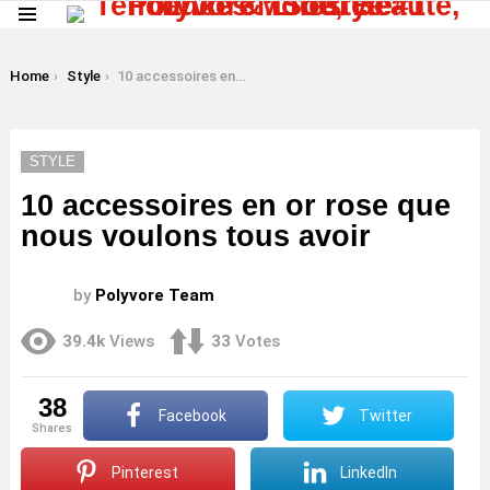
Menu
LATEST
STORIES
You are here:
Home
Style
10 accessoires en or rose que nous voulons tous avoir
STYLE
10 accessoires en or rose que
nous voulons tous avoir
by
Polyvore Team
39.4k
Views
33
Votes
38
Facebook
Twitter
shares
Pinterest
LinkedIn