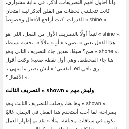
وأنا أحاول أفهم التصريفات. أذكر، في بداية مشواري،
كانت تتخللتني لحظات من القلق أتذكر ليلة امتحان
القدرات. كنت أراجع الأفعال وخصوصاً « shine ».
لنبدأ أولًا بالتصريف الأول من الفعل، اللي هو « shine ».
هذا الفعل يعني « يضيء » أو « يتلألأ ». تحسه بسيط،
صح؟ طبعًا، بعدين جاء التصريف الثاني وهو « shone ».
هنا جاء المخطط، وهي أول نقطة صعبة! وكنت أقول
لنفسي: « ليش يصير ما ينتهي بـ -ed زي باقي
الأفعال؟ ».
التصريف الثالث « shown » وليش مهم
وها هنا، وصلت للتصريف الثالث وهو « shown ».
بصراحة، لما أحب أستخدم هذا الفعل في الجمل، غالبًا
يكون في سياقات مختلفة، مثلًا « لقد تم إظهار العمل