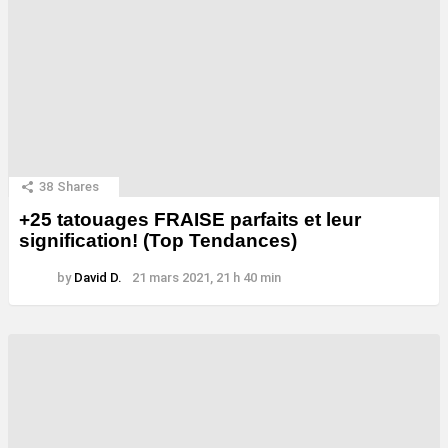
38
Shares
+25 tatouages ​​FRAISE parfaits et leur
signification! (Top Tendances)
by
David D.
21 mars 2021, 21 h 40 min