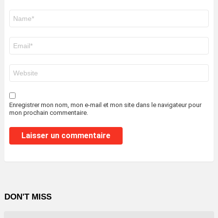
Nom
*
E-
mail
*
Site
web
Enregistrer mon nom, mon e-mail et mon site dans le navigateur pour
mon prochain commentaire.
DON'T MISS