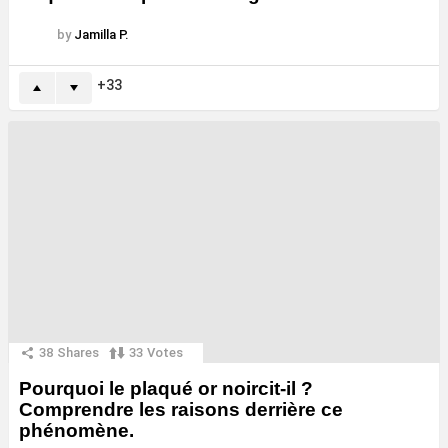
by
Jamilla P.
33
38
Shares
33
Votes
Pourquoi le plaqué or noircit-il ?
Comprendre les raisons derrière ce
phénomène.