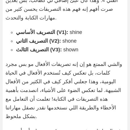
الفني ». وهذا كان عبئ إضافي لي كطالب، بس بعدين
صرت أفهم إنه فهم هذه التصريفات يحسن كثير من
مهارات الكتابة والتحدث.
التصريف الأساسي (V1):
shine
التصريف الثاني (V2):
shone
التصريف الثالث (V3):
shown
والشي الممتع هو إن إنه تصريفات الأفعال مو بس مجرد
كلمات، بل تعكس كيف تُستخدم الأفعال في الحياة
اليومية، وهذا جعلني أفكر كيف في الكثير من الأفعال
الشبيهة. لما تعكس الضوء على الأشياء، انصدمت بأهمية
هذه التصريفات في الكتابة! تعلمت أن التعامل مع
الأخطاء والطريقة اللي نستخدمها نقدر نصقل مهاراتنا
بشكل ملحوظ.