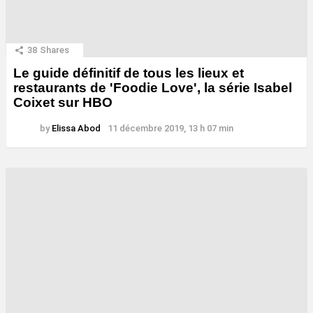
38
Shares
Le guide définitif de tous les lieux et
restaurants de 'Foodie Love', la série Isabel
Coixet sur HBO
by
Elissa Abod
11 décembre 2019, 13 h 07 min