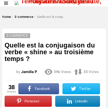
Menu
LATEST
STORIES
You are here:
Home
E-commerce
Quelle est la conjugaison du verbe « shine » au troisième temps ?
E-COMMERCE
Quelle est la conjugaison du
verbe « shine » au troisième
temps ?
by
Jamilla P.
39k
Views
33
Votes
38
Facebook
Twitter
shares
Pinterest
LinkedIn