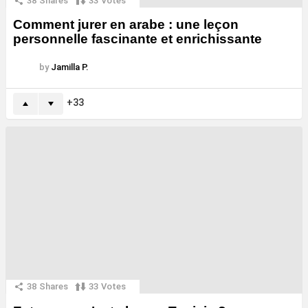
38
Shares
33
Votes
Comment jurer en arabe : une leçon
personnelle fascinante et enrichissante
by
Jamilla P.
33
38
Shares
33
Votes