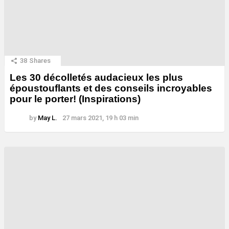
38
Shares
Les 30 décolletés audacieux les plus
époustouflants et des conseils incroyables
pour le porter! (Inspirations)
by
May L.
27 mars 2021, 19 h 03 min