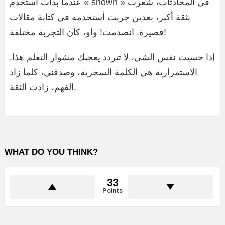
عندما بدأت أستخدم « shown » في المحادثات، شعرت
بثقة أكبر، بعدين جربت أستخدمه في كتابة مقالات
قصيرة. انصدمت! واو، كان التجربة مختلفة!
إذا حسيت نفس الشي، لا تتردد يعجبك مشوار التعلم هذا.
الاستمرارية هي الكلمة السحرية، وصدقني، كلما زاد
الفهم، زادت الثقة.
WHAT DO YOU THINK?
33
Points