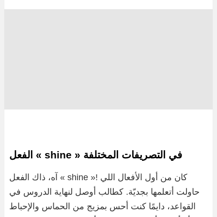
الفعل « shine » في التصريفات المختلفة
آه، ذاك الفعل « shine »! كان من أول الأفعال اللي
حاولت أتعلمها بجديّة. كطالب أوصل لنهاية الدروس في
القواعد، دايمًا كنت أحس بمزيج من الحماس والإحباط