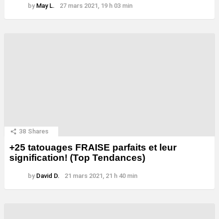
by
May L.
27 mars 2021, 19 h 03 min
38
Shares
+25 tatouages ​​FRAISE parfaits et leur
signification! (Top Tendances)
by
David D.
21 mars 2021, 21 h 40 min