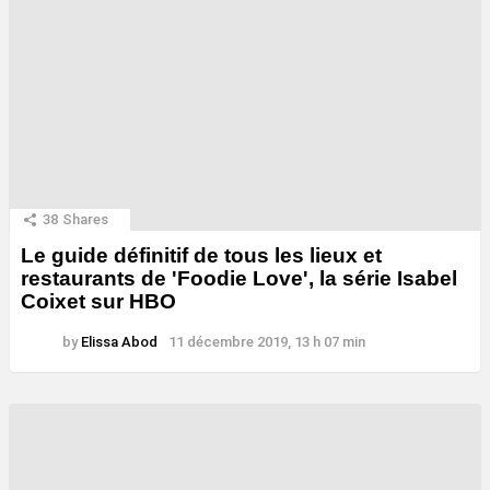
38
Shares
Le guide définitif de tous les lieux et
restaurants de 'Foodie Love', la série Isabel
Coixet sur HBO
by
Elissa Abod
11 décembre 2019, 13 h 07 min