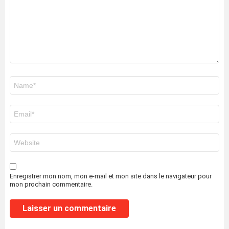
Nom
*
E-
mail
*
Site
web
Enregistrer mon nom, mon e-mail et mon site dans le navigateur pour
mon prochain commentaire.