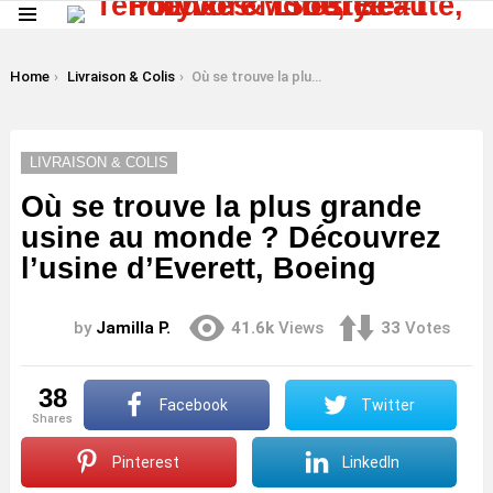
Menu
LATEST
STORIES
You are here:
Home
Livraison & Colis
Où se trouve la plus grande usine au monde ? Découvrez l’usine d’Everett, Boeing
LIVRAISON & COLIS
Où se trouve la plus grande
usine au monde ? Découvrez
l’usine d’Everett, Boeing
by
Jamilla P.
41.6k
Views
33
Votes
38
Facebook
Twitter
shares
Pinterest
LinkedIn