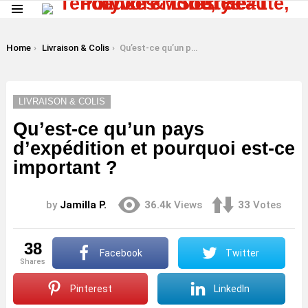
Menu
LATEST
STORIES
You are here:
Home
Livraison & Colis
Qu’est-ce qu’un pays d’expédition et pourquoi est-ce important ?
LIVRAISON & COLIS
Qu’est-ce qu’un pays
d’expédition et pourquoi est-ce
important ?
by
Jamilla P.
36.4k
Views
33
Votes
38
Facebook
Twitter
shares
Pinterest
LinkedIn