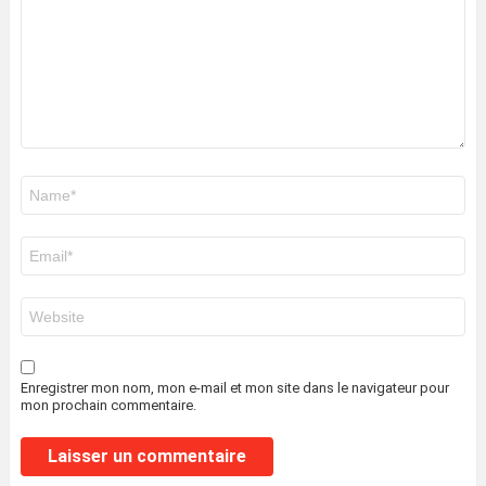
Nom
*
E-
mail
*
Site
web
Enregistrer mon nom, mon e-mail et mon site dans le navigateur pour
mon prochain commentaire.