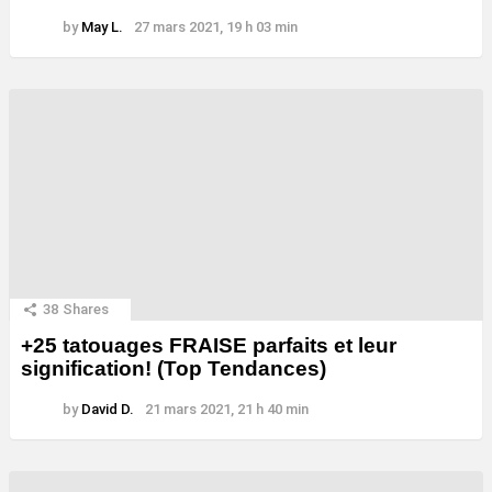
by
May L.
27 mars 2021, 19 h 03 min
38
Shares
+25 tatouages ​​FRAISE parfaits et leur
signification! (Top Tendances)
by
David D.
21 mars 2021, 21 h 40 min