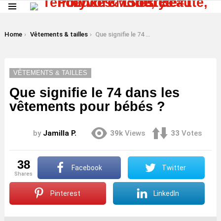
Menu
LATEST
STORIES
You are here:
Home
Vêtements & tailles
Que signifie le 74 dans les vêtements pour bébés ?
VÊTEMENTS & TAILLES
Que signifie le 74 dans les
vêtements pour bébés ?
by
Jamilla P.
39k
Views
33
Votes
38
Facebook
Twitter
shares
Pinterest
LinkedIn