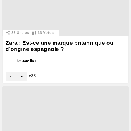
38
Shares
33
Votes
Zara : Est-ce une marque britannique ou
d’origine espagnole ?
by
Jamilla P.
33