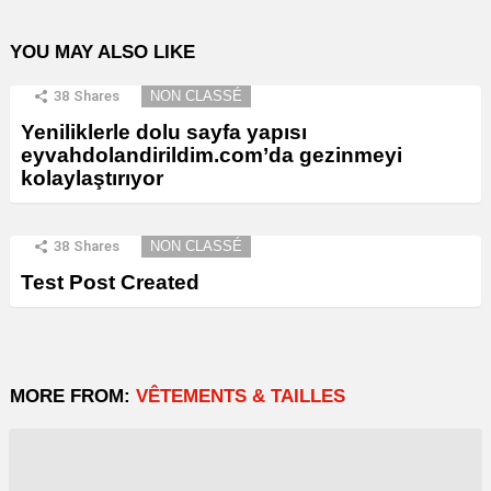
YOU MAY ALSO LIKE
38
Shares
NON CLASSÉ
Yeniliklerle dolu sayfa yapısı
eyvahdolandirildim.com’da gezinmeyi
kolaylaştırıyor
38
Shares
NON CLASSÉ
Test Post Created
MORE FROM:
VÊTEMENTS & TAILLES