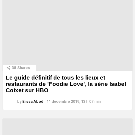
38
Shares
Le guide définitif de tous les lieux et
restaurants de 'Foodie Love', la série Isabel
Coixet sur HBO
by
Elissa Abod
11 décembre 2019, 13 h 07 min