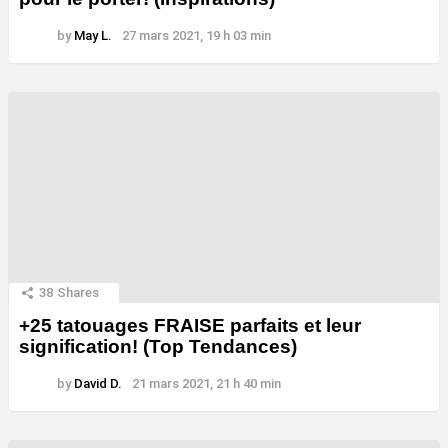
by
May L.
27 mars 2021, 19 h 03 min
38
Shares
+25 tatouages ​​FRAISE parfaits et leur
signification! (Top Tendances)
by
David D.
21 mars 2021, 21 h 40 min