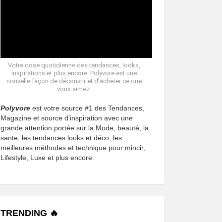
Votre dose quotidienne des tendances, looks,
inspirations et plus encore. Polyvore est une
nouvelle façon de découvrir et d’acheter ce que
vous aimez.
Polyvore
est votre source #1 des Tendances,
Magazine et source d’inspiration avec une
grande attention portée sur la Mode, beauté, la
sante, les tendances looks et déco, les
meilleures méthodes et technique pour mincir,
Lifestyle, Luxe et plus encore.
TRENDING 🔥