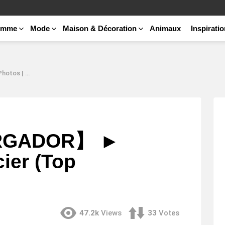
emme
Mode
Maison & Décoration
Animaux
Inspirati
op Tendances)
ARGADOR】 ►
ier (Top
47.2k
Views
33
Votes