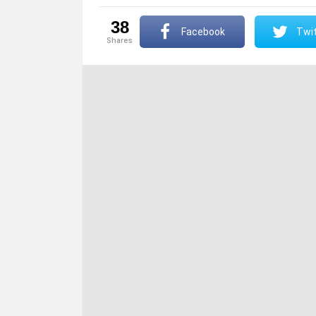
38
Facebook
Twit
shares