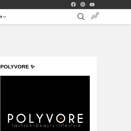
facebook
pinterest
youtube
SEARCH
on
POLYVORE ✨