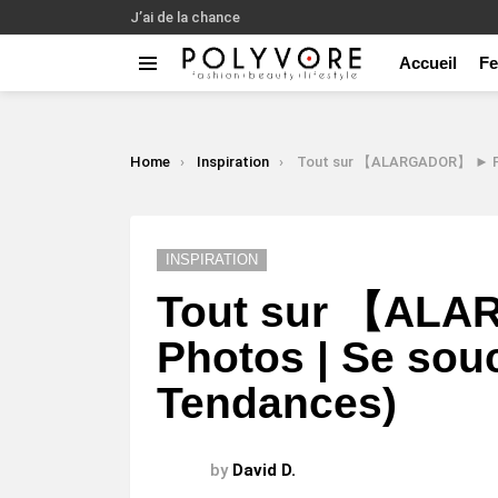
J’ai de la chance
Accueil
F
Menu
LATEST
STORIES
You are here:
Home
Inspiration
Tout sur 【ALARGADOR】 ► Photos | Se soucier (T
INSPIRATION
Tout sur 【AL
Photos | Se souc
Tendances)
by
David D.