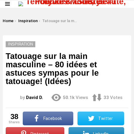
Menu
LATEST
STORIES
You are here:
Home
Inspiration
Tatouage sur la main masculine – 80 idées et astuces sympas pour le tatouage! (Idées)
INSPIRATION
Tatouage sur la main
masculine – 80 idées et
astuces sympas pour le
tatouage! (Idées)
by
David D.
50.1k
Views
33
Votes
38
Facebook
Twitter
shares