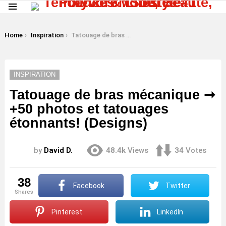
Menu
LATEST
STORIES
You are here:
Home
Inspiration
Tatouage de bras mécanique ➞ +50 photos et tatouages ​​étonnants! (Designs)
INSPIRATION
Tatouage de bras mécanique ➞
+50 photos et tatouages ​​
étonnants! (Designs)
by
David D.
48.4k
Views
34
Votes
38
Facebook
Twitter
shares
Pinterest
LinkedIn