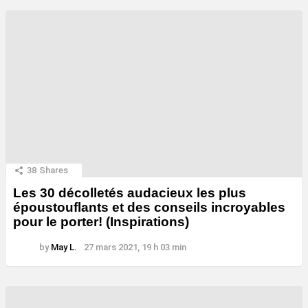
38
Shares
Les 30 décolletés audacieux les plus
époustouflants et des conseils incroyables
pour le porter! (Inspirations)
by
May L.
27 mars 2021, 19 h 03 min