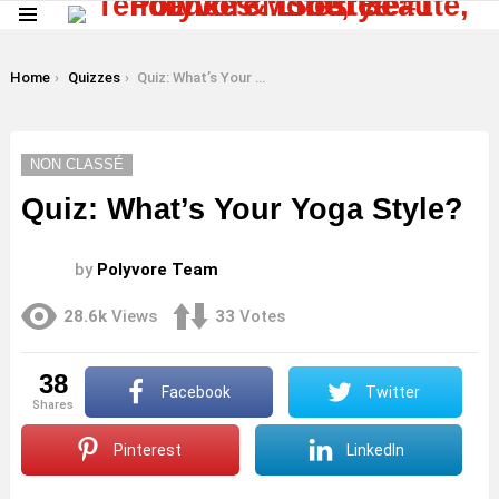
Menu
LATEST
STORIES
You are here:
Home
Quizzes
Quiz: What’s Your Yoga Style?
NON CLASSÉ
Quiz: What’s Your Yoga Style?
by
Polyvore Team
28.6k
Views
33
Votes
38
Facebook
Twitter
shares
Pinterest
LinkedIn