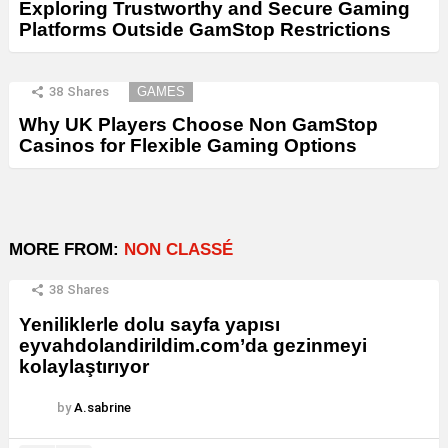
Exploring Trustworthy and Secure Gaming
Platforms Outside GamStop Restrictions
38
Shares
GAMES
Why UK Players Choose Non GamStop
Casinos for Flexible Gaming Options
MORE FROM:
NON CLASSÉ
38
Shares
Yeniliklerle dolu sayfa yapısı
eyvahdolandirildim.com’da gezinmeyi
kolaylaştırıyor
by
A.sabrine