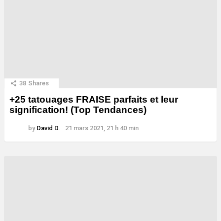
38
Shares
+25 tatouages ​​FRAISE parfaits et leur
signification! (Top Tendances)
by
David D.
21 mars 2021, 21 h 40 min