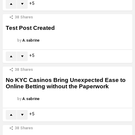
5
38
Shares
Test Post Created
by
A.sabrine
5
38
Shares
No KYC Casinos Bring Unexpected Ease to
Online Betting without the Paperwork
by
A.sabrine
5
38
Shares