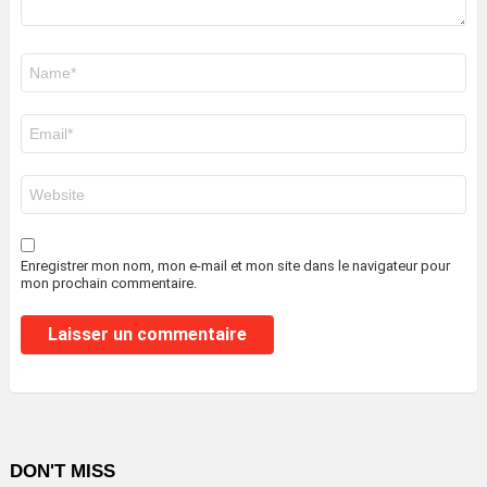
Nom
*
E-
mail
*
Site
web
Enregistrer mon nom, mon e-mail et mon site dans le navigateur pour
mon prochain commentaire.
DON'T MISS