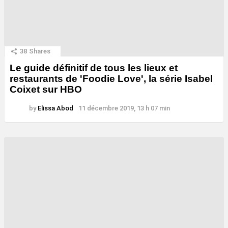
38
Shares
Le guide définitif de tous les lieux et
restaurants de 'Foodie Love', la série Isabel
Coixet sur HBO
by
Elissa Abod
11 décembre 2019, 13 h 07 min