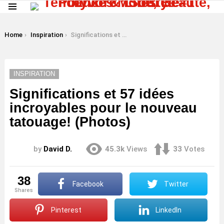
Menu
LATEST
STORIES
You are here:
Home
Inspiration
Significations et 57 idées incroyables pour le nouveau tatouage! (Photos)
INSPIRATION
Significations et 57 idées
incroyables pour le nouveau
tatouage! (Photos)
by
David D.
45.3k
Views
33
Votes
38
Facebook
Twitter
shares
Pinterest
LinkedIn