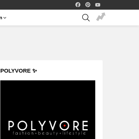
facebook
pinterest
youtube
SEARCH
on
POLYVORE ✨