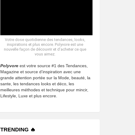
Votre dose quotidienne des tendances, looks,
inspirations et plus encore. Polyvore est une
nouvelle façon de découvrir et d’acheter ce que
vous aimez.
Polyvore
est votre source #1 des Tendances,
Magazine et source d’inspiration avec une
grande attention portée sur la Mode, beauté, la
sante, les tendances looks et déco, les
meilleures méthodes et technique pour mincir,
Lifestyle, Luxe et plus encore.
TRENDING 🔥