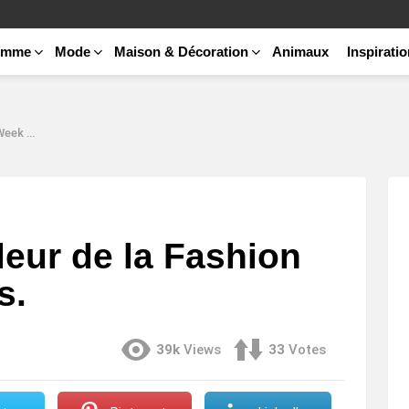
emme
Mode
Maison & Décoration
Animaux
Inspirati
ondres.
eur de la Fashion
s.
39k
Views
33
Votes