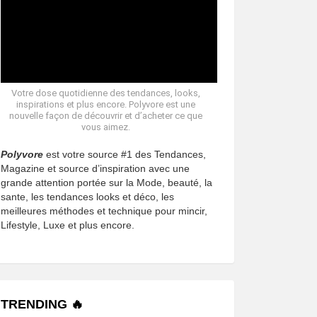
Votre dose quotidienne des tendances, looks,
inspirations et plus encore. Polyvore est une
nouvelle façon de découvrir et d’acheter ce que
vous aimez.
Polyvore
est votre source #1 des Tendances,
Magazine et source d’inspiration avec une
grande attention portée sur la Mode, beauté, la
sante, les tendances looks et déco, les
meilleures méthodes et technique pour mincir,
Lifestyle, Luxe et plus encore.
TRENDING 🔥