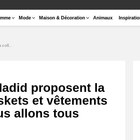
emme
Mode
Maison & Décoration
Animaux
Inspirati
ouhaiter avoir
Hadid proposent la
skets et vêtements
us allons tous