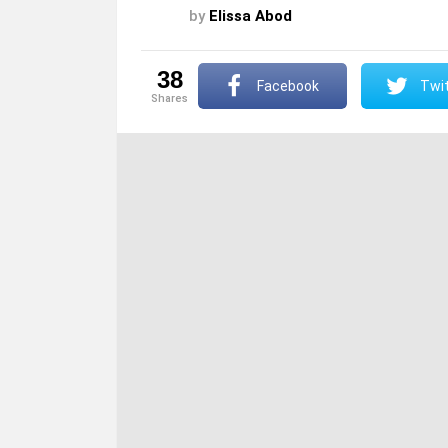
by
Elissa Abod
38
Facebook
Twit
shares