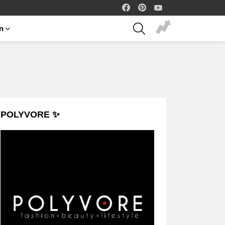
facebook
pinterest
youtube
SEARCH
on
POLYVORE ✨