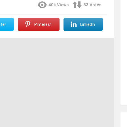
40k
Views
33
Votes
ter
Pinterest
LinkedIn