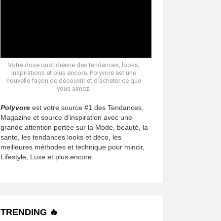
Votre dose quotidienne des tendances, looks,
inspirations et plus encore. Polyvore est une
nouvelle façon de découvrir et d’acheter ce que
vous aimez.
Polyvore
est votre source #1 des Tendances,
Magazine et source d’inspiration avec une
grande attention portée sur la Mode, beauté, la
sante, les tendances looks et déco, les
meilleures méthodes et technique pour mincir,
Lifestyle, Luxe et plus encore.
TRENDING 🔥