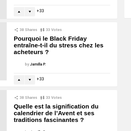
33
38
Shares
33
Votes
Pourquoi le Black Friday
entraîne-t-il du stress chez les
acheteurs ?
by
Jamilla P.
33
38
Shares
33
Votes
Quelle est la signification du
calendrier de l’Avent et ses
traditions fascinantes ?