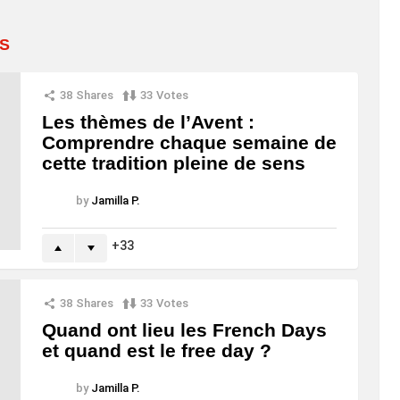
S
38
Shares
33
Votes
Les thèmes de l’Avent :
Comprendre chaque semaine de
cette tradition pleine de sens
by
Jamilla P.
33
38
Shares
33
Votes
Quand ont lieu les French Days
et quand est le free day ?
by
Jamilla P.