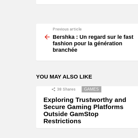
Previous article
See
more
Bershka : Un regard sur le fast
fashion pour la génération
branchée
YOU MAY ALSO LIKE
38
Shares
GAMES
Exploring Trustworthy and
Secure Gaming Platforms
Outside GamStop
Restrictions