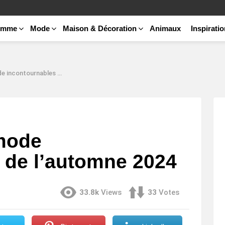
emme
Mode
Maison & Décoration
Animaux
Inspirati
urnables de l’automne 2024
mode
 de l’automne 2024
33.8k
Views
33
Votes