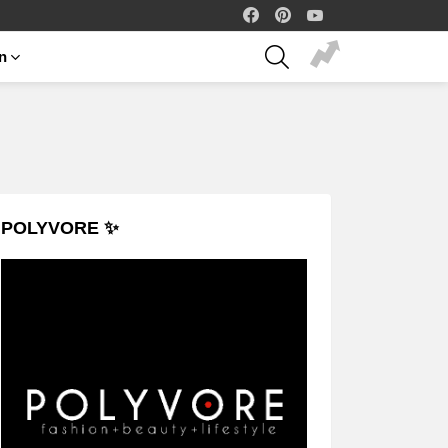
facebook
pinterest
youtube
SEARCH
on
POLYVORE ✨