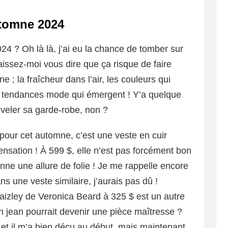
utomne 2024
24 ? Oh là là, j’ai eu la chance de tomber sur
aissez-moi vous dire que ça risque de faire
e ; la fraîcheur dans l’air, les couleurs qui
s tendances mode qui émergent ! Y’a quelque
uveler sa garde-robe, non ?
our cet automne, c’est une veste en cuir
ensation ! À 599 $, elle n’est pas forcément bon
ne une allure de folie ! Je me rappelle encore
dans une veste similaire, j’aurais pas dû !
aizley de Veronica Beard à 325 $ est un autre
un jean pourrait devenir une pièce maîtresse ?
 et il m’a bien déçu au début, mais maintenant,