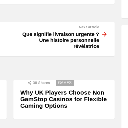
Next article
Que signifie livraison urgente ?
Une histoire personnelle
révélatrice
38
Shares
GAMES
Why UK Players Choose Non
GamStop Casinos for Flexible
Gaming Options