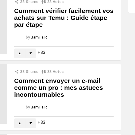
38
Shares
33
Votes
Comment vérifier facilement vos
achats sur Temu : Guide étape
par étape
by
Jamilla P.
33
38
Shares
33
Votes
Comment envoyer un e-mail
comme un pro : mes astuces
incontournables
by
Jamilla P.
33