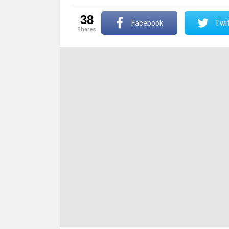
38
Facebook
Twit
shares