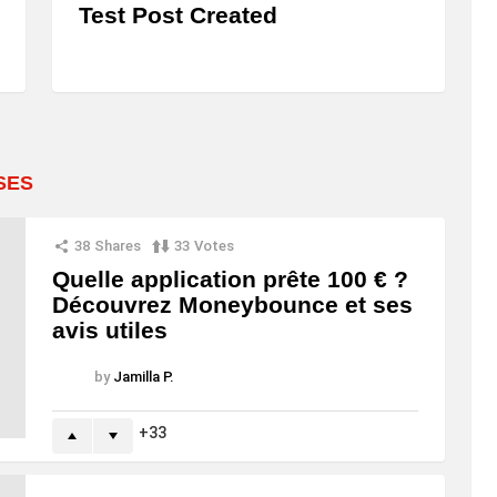
Test Post Created
SES
38
Shares
33
Votes
Quelle application prête 100 € ?
Découvrez Moneybounce et ses
avis utiles
by
Jamilla P.
33