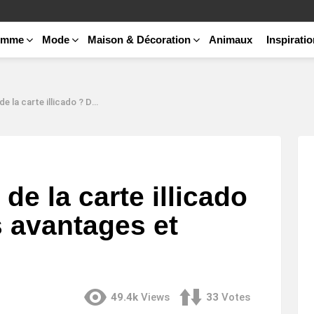
emme
Mode
Maison & Décoration
Animaux
Inspirati
do ? Découvrez ses avantages et utilisations !
 de la carte illicado
 avantages et
49.4k
Views
33
Votes