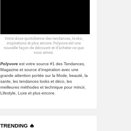
Votre dose quotidienne des tendances, looks,
inspirations et plus encore. Polyvore est une
nouvelle façon de découvrir et d’acheter ce que
vous aimez.
Polyvore
est votre source #1 des Tendances,
Magazine et source d’inspiration avec une
grande attention portée sur la Mode, beauté, la
sante, les tendances looks et déco, les
meilleures méthodes et technique pour mincir,
Lifestyle, Luxe et plus encore.
TRENDING 🔥