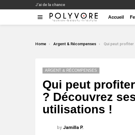
J’ai de la chance
Accueil
F
Menu
LATEST
STORIES
You are here:
Home
Argent & Récompenses
Qui peut profiter de la carte illica
ARGENT & RÉCOMPENSES
Qui peut profiter
? Découvrez ses
utilisations !
by
Jamilla P.