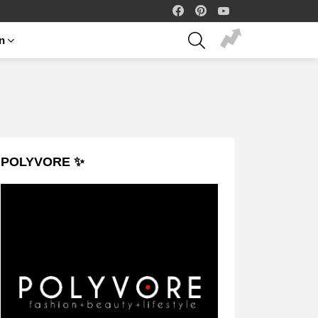
facebook
pinterest
youtube
SEARCH
on
POLYVORE ✨