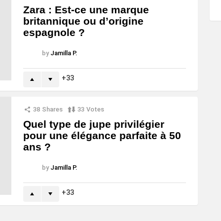
Zara : Est-ce une marque
britannique ou d’origine
espagnole ?
by
Jamilla P.
33
38
Shares
33
Votes
Quel type de jupe privilégier
pour une élégance parfaite à 50
ans ?
by
Jamilla P.
33