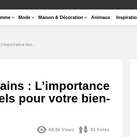
emme
Mode
Maison & Décoration
Animaux
Inspirati
ssus naturels pour votre bien-être
ains : L’importance
els pour votre bien-
44.2k
Views
33
Votes