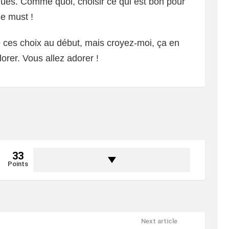
ues. Comme quoi, choisir ce qui est bon pour
le must !
ire ces choix au début, mais croyez-moi, ça en
orer. Vous allez adorer !
33
Points
Next article