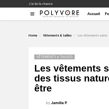
J’ai de la chance
Accueil
F
Menu
LATEST
STORIES
You are here:
Home
Vêtements & tailles
Les vêtements sains : L’importance des ti
VÊTEMENTS & TAILLES
Les vêtements s
des tissus natur
être
by
Jamilla P.