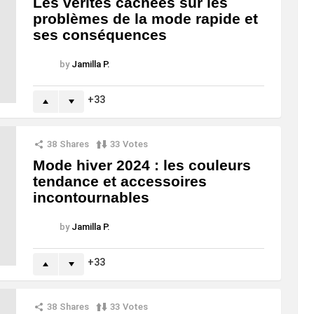
Les vérités cachées sur les
problèmes de la mode rapide et
ses conséquences
by
Jamilla P.
33
38
Shares
33
Votes
Mode hiver 2024 : les couleurs
tendance et accessoires
incontournables
by
Jamilla P.
33
38
Shares
33
Votes