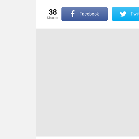
38
Facebook
Twit
shares