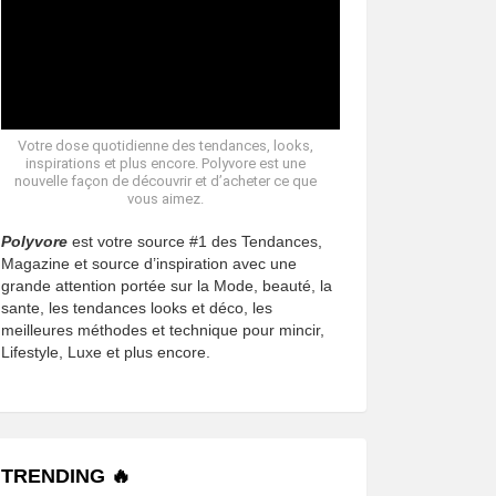
Votre dose quotidienne des tendances, looks,
inspirations et plus encore. Polyvore est une
nouvelle façon de découvrir et d’acheter ce que
vous aimez.
Polyvore
est votre source #1 des Tendances,
Magazine et source d’inspiration avec une
grande attention portée sur la Mode, beauté, la
sante, les tendances looks et déco, les
meilleures méthodes et technique pour mincir,
Lifestyle, Luxe et plus encore.
TRENDING 🔥