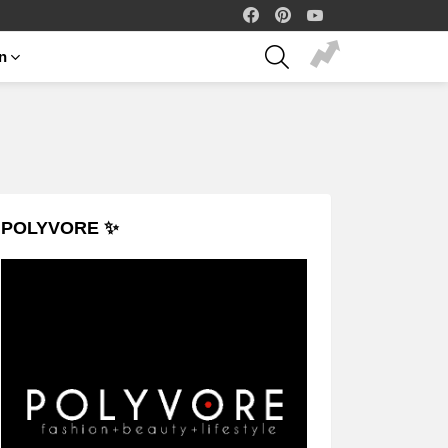
facebook
pinterest
youtube
SEARCH
on
POLYVORE ✨