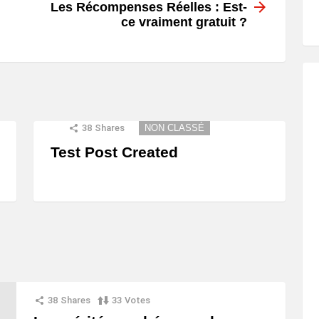
Les Récompenses Réelles : Est-
ce vraiment gratuit ?
38
Shares
NON CLASSÉ
Test Post Created
38
Shares
33
Votes