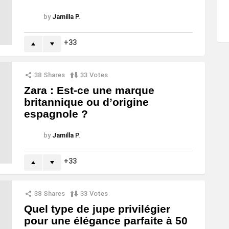
by
Jamilla P.
33
38
Shares
33
Votes
Zara : Est-ce une marque
britannique ou d’origine
espagnole ?
by
Jamilla P.
33
38
Shares
33
Votes
Quel type de jupe privilégier
pour une élégance parfaite à 50