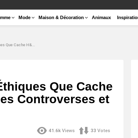
emme
Mode
Maison & Décoration
Animaux
Inspirati
yse des Controverses et Révélations
Éthiques Que Cache
es Controverses et
41.6k
Views
33
Votes