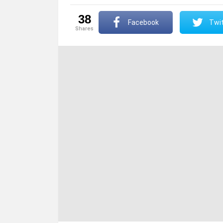
38
Facebook
Twit
shares