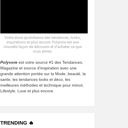
Votre dose quotidienne des tendances, looks,
inspirations et plus encore. Polyvore est une
nouvelle façon de découvrir et d’acheter ce que
vous aimez.
Polyvore
est votre source #1 des Tendances,
Magazine et source d’inspiration avec une
grande attention portée sur la Mode, beauté, la
sante, les tendances looks et déco, les
meilleures méthodes et technique pour mincir,
Lifestyle, Luxe et plus encore.
TRENDING 🔥