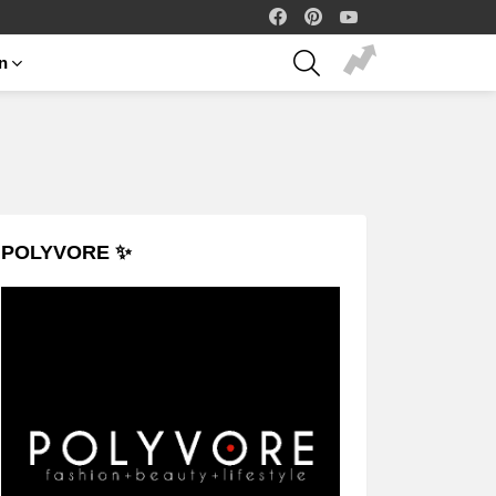
facebook
pinterest
youtube
SEARCH
on
POLYVORE ✨