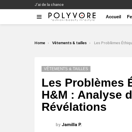
J’ai de la chance
Accueil
F
Menu
LATEST
STORIES
You are here:
Home
Vêtements & tailles
Les Problèmes Éthiques Que Cache H&M : Anal
VÊTEMENTS & TAILLES
Les Problèmes 
H&M : Analyse d
Révélations
by
Jamilla P.