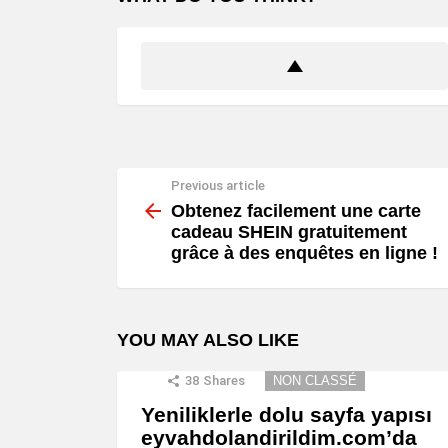
Previous article
See
more
Obtenez facilement une carte
cadeau SHEIN gratuitement
grâce à des enquêtes en ligne !
YOU MAY ALSO LIKE
38
Shares
NON CLASSÉ
Yeniliklerle dolu sayfa yapısı
eyvahdolandirildim.com’da