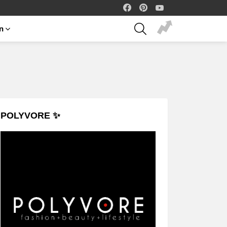
facebook
pinterest
youtube
SEARCH
on
POLYVORE ✨