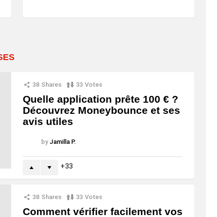
SES
38
Shares
33
Votes
Quelle application prête 100 € ?
Découvrez Moneybounce et ses
avis utiles
by
Jamilla P.
33
38
Shares
33
Votes
Comment vérifier facilement vos