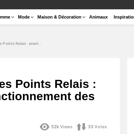
emme
Mode
Maison & Décoration
Animaux
Inspirati
: avantages et fonctionnement des livraisons
es Points Relais :
nctionnement des
52k
Views
33
Votes