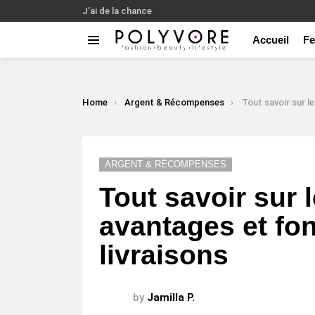
J’ai de la chance
Accueil
F
Menu
LATEST
STORIES
You are here:
Home
Argent & Récompenses
Tout savoir sur les Points Relais 
ARGENT & RÉCOMPENSES
Tout savoir sur l
avantages et fo
livraisons
by
Jamilla P.