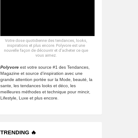
Votre dose quotidienne des tendances, looks,
inspirations et plus encore. Polyvore est une
nouvelle façon de découvrir et d’acheter ce que
vous aimez.
Polyvore
est votre source #1 des Tendances,
Magazine et source d’inspiration avec une
grande attention portée sur la Mode, beauté, la
sante, les tendances looks et déco, les
meilleures méthodes et technique pour mincir,
Lifestyle, Luxe et plus encore.
TRENDING 🔥