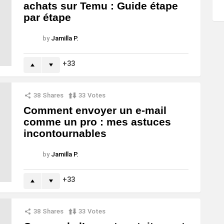
achats sur Temu : Guide étape
par étape
by
Jamilla P.
33
38
Shares
33
Votes
Comment envoyer un e-mail
comme un pro : mes astuces
incontournables
by
Jamilla P.
33
38
Shares
33
Votes