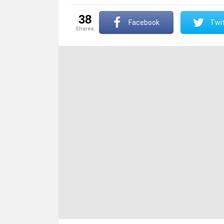
38
Facebook
Twit
shares