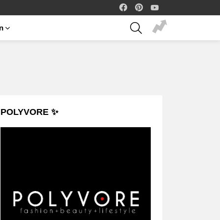
facebook
pinterest
youtube
SEARCH
on
POLYVORE ✨