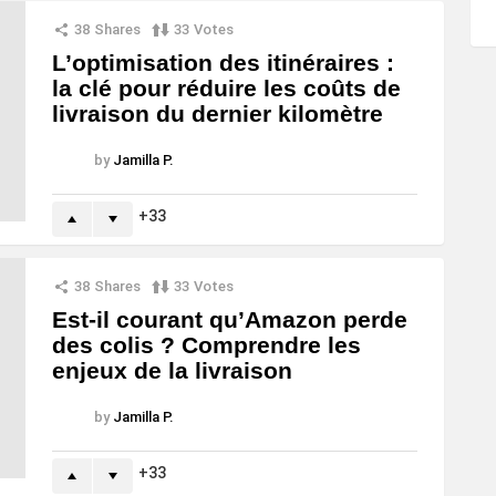
38
Shares
33
Votes
L’optimisation des itinéraires :
la clé pour réduire les coûts de
livraison du dernier kilomètre
by
Jamilla P.
33
38
Shares
33
Votes
Est-il courant qu’Amazon perde
des colis ? Comprendre les
enjeux de la livraison
by
Jamilla P.
33