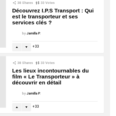
38
Shares
33
Votes
Découvrez I.P.S Transport : Qui
est le transporteur et ses
services clés ?
by
Jamilla P.
33
38
Shares
33
Votes
Les lieux incontournables du
film « Le Transporteur » à
découvrir en détail
by
Jamilla P.
33