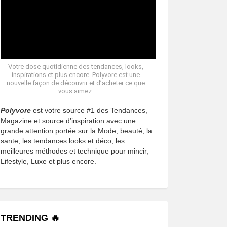
Votre dose quotidienne des tendances, looks,
inspirations et plus encore. Polyvore est une
nouvelle façon de découvrir et d’acheter ce que
vous aimez.
Polyvore
est votre source #1 des Tendances,
Magazine et source d’inspiration avec une
grande attention portée sur la Mode, beauté, la
sante, les tendances looks et déco, les
meilleures méthodes et technique pour mincir,
Lifestyle, Luxe et plus encore.
TRENDING 🔥