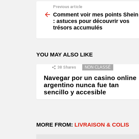
Previous article
See
more
Comment voir mes points Shein
: astuces pour découvrir vos
trésors accumulés
YOU MAY ALSO LIKE
38
Shares
NON CLASSÉ
Navegar por un casino online
argentino nunca fue tan
sencillo y accesible
MORE FROM:
LIVRAISON & COLIS