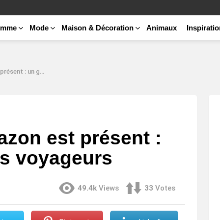
emme
Mode
Maison & Décoration
Animaux
Inspirati
ide pour les voyageurs
zon est présent :
es voyageurs
49.4k
Views
33
Votes