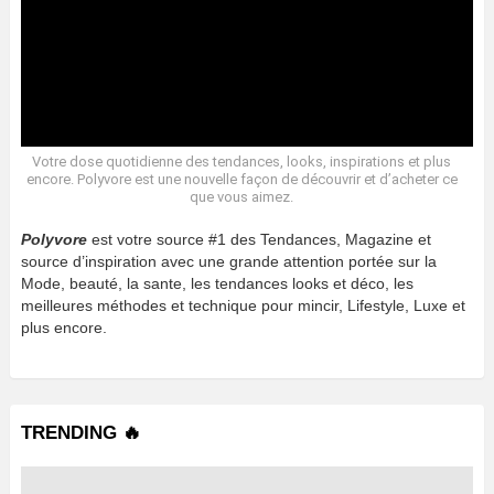
Votre dose quotidienne des tendances, looks, inspirations et plus
encore. Polyvore est une nouvelle façon de découvrir et d’acheter ce
que vous aimez.
Polyvore
est votre source #1 des Tendances, Magazine et
source d’inspiration avec une grande attention portée sur la
Mode, beauté, la sante, les tendances looks et déco, les
meilleures méthodes et technique pour mincir, Lifestyle, Luxe et
plus encore.
TRENDING 🔥