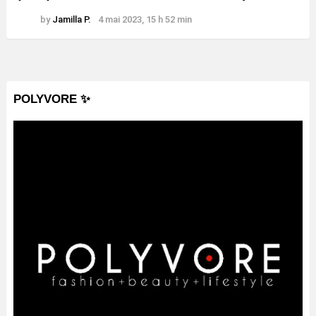
by
Jamilla P.
4 mai 2023, 15 h 52 min
POLYVORE ✨