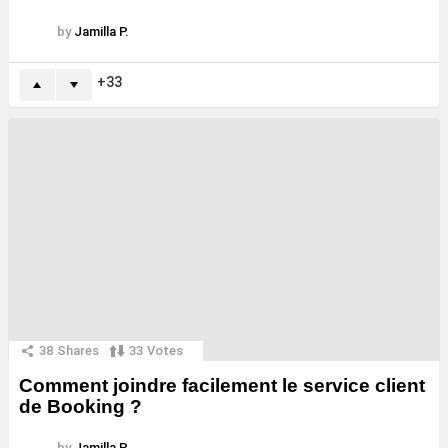
by
Jamilla P.
33
38
Shares
33
Votes
Comment joindre facilement le service client
de Booking ?
by
Jamilla P.