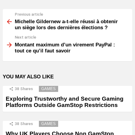
Previous article
See
more
Michelle Gildernew a-t-elle réussi à obtenir
un siège lors des dernières élections ?
Next article
Montant maximum d’un virement PayPal :
tout ce qu’il faut savoir
YOU MAY ALSO LIKE
38
Shares
GAMES
Exploring Trustworthy and Secure Gaming
Platforms Outside GamStop Restrictions
38
Shares
GAMES
Why UK Players Choose Non GamStop