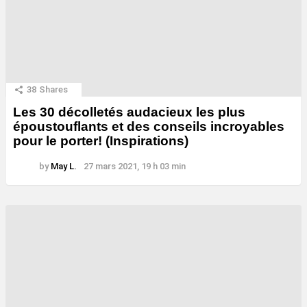
38
Shares
Les 30 décolletés audacieux les plus
époustouflants et des conseils incroyables
pour le porter! (Inspirations)
by
May L.
27 mars 2021, 19 h 03 min