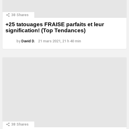
38
Shares
+25 tatouages ​​FRAISE parfaits et leur
signification! (Top Tendances)
by
David D.
21 mars 2021, 21 h 40 min
38
Shares