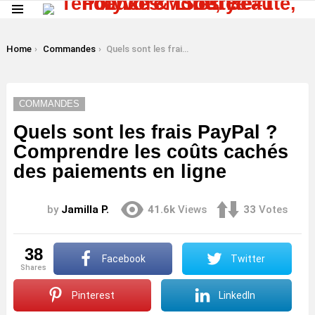
Menu
LATEST
STORIES
You are here:
Home
Commandes
Quels sont les frais PayPal ? Comprendre les coûts cachés des paiements en ligne
COMMANDES
Quels sont les frais PayPal ?
Comprendre les coûts cachés
des paiements en ligne
by
Jamilla P.
41.6k
Views
33
Votes
38
Facebook
Twitter
shares
Pinterest
LinkedIn