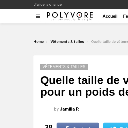
J’ai de la chance
Accueil
F
Menu
LATEST
STORIES
You are here:
Home
Vêtements & tailles
Quelle taille de vêtements choisi
VÊTEMENTS & TAILLES
Quelle taille de
pour un poids d
by
Jamilla P.
38