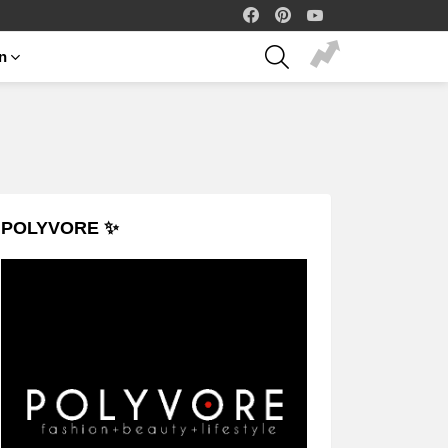
facebook
pinterest
youtube
SEARCH
on
POLYVORE ✨