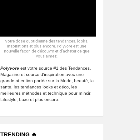
Votre dose quotidienne des tendances, looks,
inspirations et plus encore. Polyvore est une
nouvelle façon de découvrir et d’acheter ce que
vous aimez.
Polyvore
est votre source #1 des Tendances,
Magazine et source d’inspiration avec une
grande attention portée sur la Mode, beauté, la
sante, les tendances looks et déco, les
meilleures méthodes et technique pour mincir,
Lifestyle, Luxe et plus encore.
TRENDING 🔥