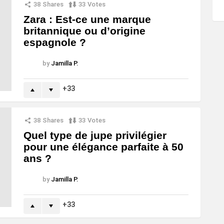
38
Shares
33
Votes
Zara : Est-ce une marque
britannique ou d’origine
espagnole ?
by
Jamilla P.
33
38
Shares
33
Votes
Quel type de jupe privilégier
pour une élégance parfaite à 50
ans ?
by
Jamilla P.
33