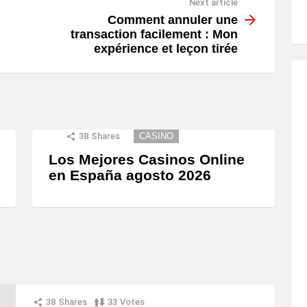
Next article
Comment annuler une
transaction facilement : Mon
expérience et leçon tirée
38
Shares
CASINO
Los Mejores Casinos Online
en España agosto 2026
38
Shares
33
Votes