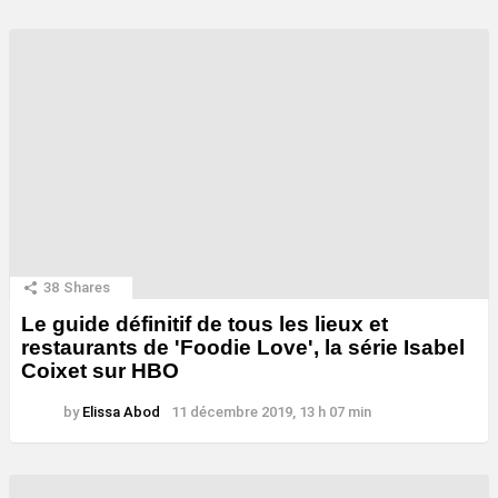
38
Shares
Le guide définitif de tous les lieux et
restaurants de 'Foodie Love', la série Isabel
Coixet sur HBO
by
Elissa Abod
11 décembre 2019, 13 h 07 min