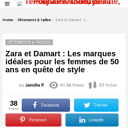
Menu
LATEST
STORIES
You are here:
Home
Vêtements & tailles
Zara et Damart : Les marques idéales pour les femmes de 50 ans en quête de style
VÊTEMENTS & TAILLES
Zara et Damart : Les marques
idéales pour les femmes de 50
ans en quête de style
by
Jamilla P.
41.6k
Views
33
Votes
38
Facebook
Twitter
shares
Pinterest
LinkedIn