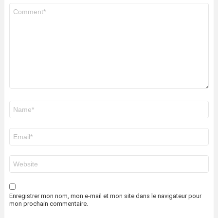
Commentaire
*
Nom
*
E-
mail
*
Site
web
Enregistrer mon nom, mon e-mail et mon site dans le navigateur pour
mon prochain commentaire.