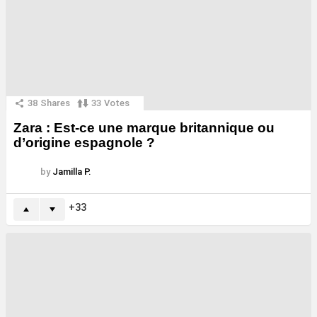
38
Shares
33
Votes
Zara : Est-ce une marque britannique ou
d’origine espagnole ?
by
Jamilla P.
33