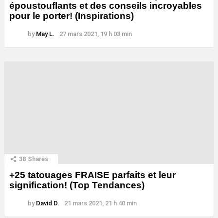
époustouflants et des conseils incroyables
pour le porter! (Inspirations)
by
May L.
27 mars 2021, 19 h 03 min
38
Shares
+25 tatouages ​​FRAISE parfaits et leur
signification! (Top Tendances)
by
David D.
21 mars 2021, 21 h 40 min