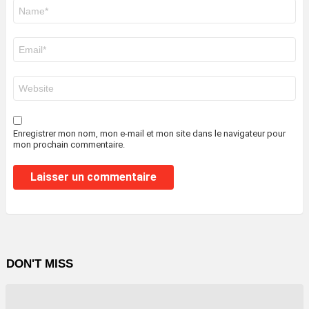
Nom
*
E-
mail
*
Site
web
Enregistrer mon nom, mon e-mail et mon site dans le navigateur pour
mon prochain commentaire.
DON'T MISS