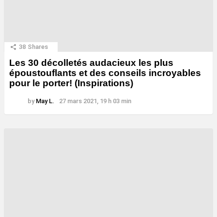
38
Shares
Les 30 décolletés audacieux les plus
époustouflants et des conseils incroyables
pour le porter! (Inspirations)
by
May L.
27 mars 2021, 19 h 03 min