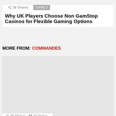
38
Shares
GAMES
Why UK Players Choose Non GamStop
Casinos for Flexible Gaming Options
MORE FROM:
COMMANDES
38
Shares
33
Votes