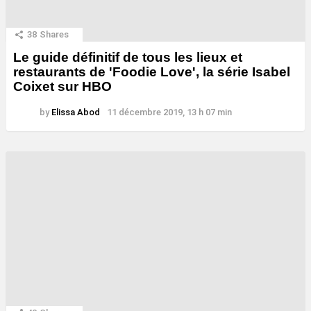
38
Shares
Le guide définitif de tous les lieux et
restaurants de 'Foodie Love', la série Isabel
Coixet sur HBO
by
Elissa Abod
11 décembre 2019, 13 h 07 min