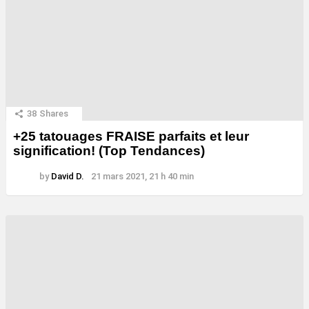
38
Shares
+25 tatouages ​​FRAISE parfaits et leur
signification! (Top Tendances)
by
David D.
21 mars 2021, 21 h 40 min