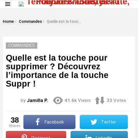
Menu
LATEST
STORIES
You are here:
Home
Commandes
Quelle est la touche pour supprimer ? Découvrez l’importance de la touche Suppr !
COMMANDES
Quelle est la touche pour
supprimer ? Découvrez
l’importance de la touche
Suppr !
by
Jamilla P.
41.6k
Views
33
Votes
38
Facebook
Twitter
shares