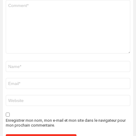
Commentaire
*
Nom
*
E-
mail
*
Site
web
Enregistrer mon nom, mon e-mail et mon site dans le navigateur pour
mon prochain commentaire.