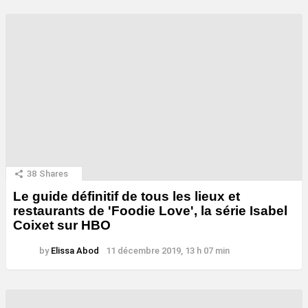
38
Shares
Le guide définitif de tous les lieux et
restaurants de 'Foodie Love', la série Isabel
Coixet sur HBO
by
Elissa Abod
11 décembre 2019, 13 h 07 min