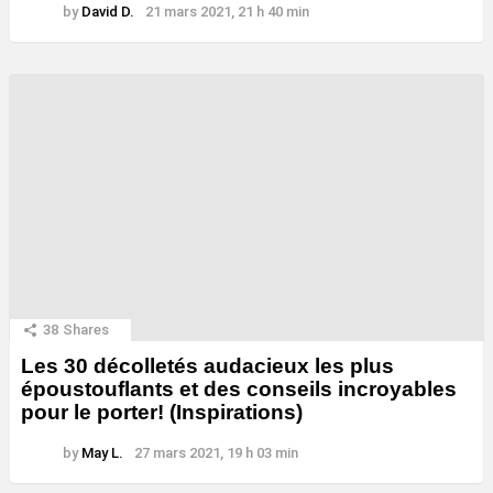
by
David D.
21 mars 2021, 21 h 40 min
38
Shares
Les 30 décolletés audacieux les plus
époustouflants et des conseils incroyables
pour le porter! (Inspirations)
by
May L.
27 mars 2021, 19 h 03 min