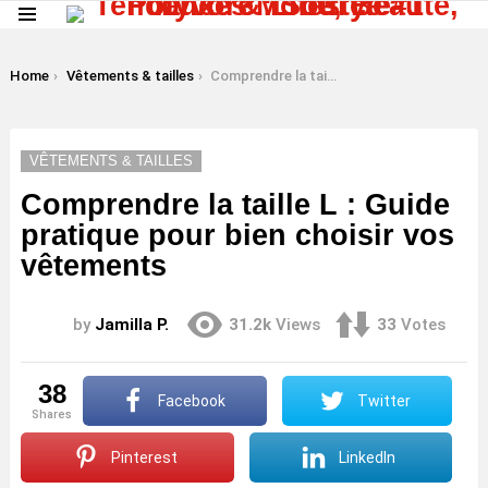
Menu
LATEST
STORIES
You are here:
Home
Vêtements & tailles
Comprendre la taille L : Guide pratique pour bien choisir vos vêtements
VÊTEMENTS & TAILLES
Comprendre la taille L : Guide
pratique pour bien choisir vos
vêtements
by
Jamilla P.
31.2k
Views
33
Votes
38
Facebook
Twitter
shares
Pinterest
LinkedIn