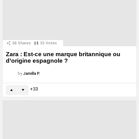
38
Shares
33
Votes
Zara : Est-ce une marque britannique ou
d’origine espagnole ?
by
Jamilla P.
33