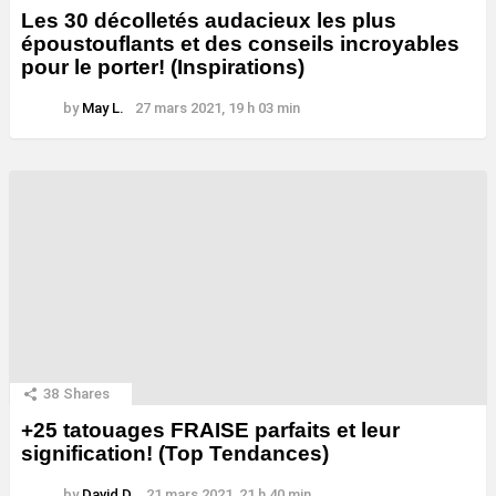
Les 30 décolletés audacieux les plus
époustouflants et des conseils incroyables
pour le porter! (Inspirations)
by
May L.
27 mars 2021, 19 h 03 min
38
Shares
+25 tatouages ​​FRAISE parfaits et leur
signification! (Top Tendances)
by
David D.
21 mars 2021, 21 h 40 min