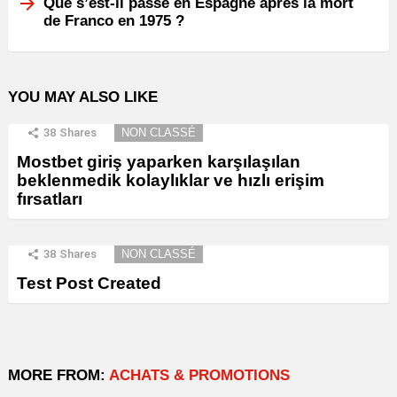
Que s’est-il passé en Espagne après la mort
de Franco en 1975 ?
YOU MAY ALSO LIKE
38
Shares
NON CLASSÉ
Mostbet giriş yaparken karşılaşılan
beklenmedik kolaylıklar ve hızlı erişim
fırsatları
38
Shares
NON CLASSÉ
Test Post Created
MORE FROM:
ACHATS & PROMOTIONS