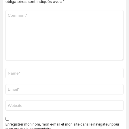
obligatoires sont indiqués avec
*
Commentaire
*
Nom
*
E-
mail
*
Site
web
Enregistrer mon nom, mon e-mail et mon site dans le navigateur pour
mon prochain commentaire.