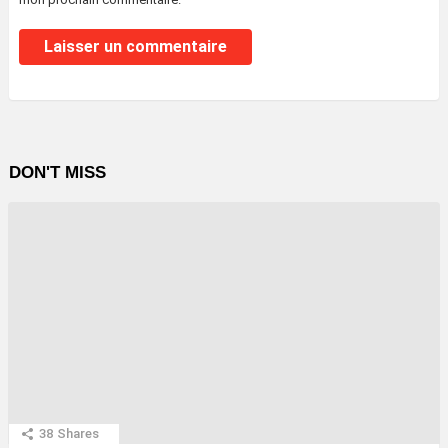
DON'T MISS
38
Shares