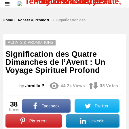
Menu
LATEST
STORIES
You are here:
Home
Achats & Promotions
Signification des Quatre Dimanches de l’Avent : Un Voyage Spirituel Profond
ACHATS & PROMOTIONS
Signification des Quatre
Dimanches de l’Avent : Un
Voyage Spirituel Profond
by
Jamilla P.
44.2k
Views
33
Votes
38
Facebook
Twitter
shares
Pinterest
LinkedIn