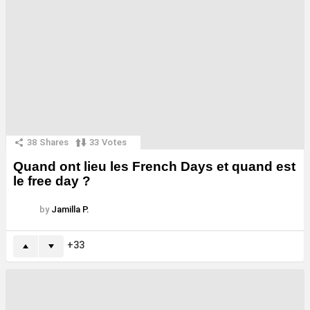
38
Shares
33
Votes
Quand ont lieu les French Days et quand est
le free day ?
by
Jamilla P.
33