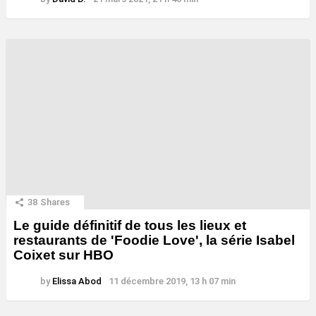
38
Shares
Le guide définitif de tous les lieux et
restaurants de 'Foodie Love', la série Isabel
Coixet sur HBO
by
Elissa Abod
11 décembre 2019, 13 h 07 min