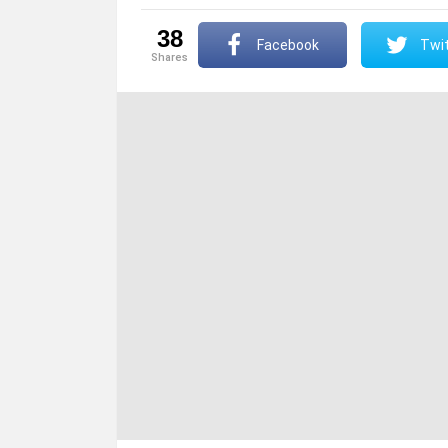
38
Facebook
Twit
shares