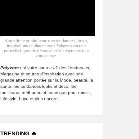
Votre dose quotidienne des tendances, looks,
inspirations et plus encore. Polyvore est une
nouvelle façon de découvrir et d’acheter ce que
vous aimez.
Polyvore
est votre source #1 des Tendances,
Magazine et source d’inspiration avec une
grande attention portée sur la Mode, beauté, la
sante, les tendances looks et déco, les
meilleures méthodes et technique pour mincir,
Lifestyle, Luxe et plus encore.
TRENDING 🔥