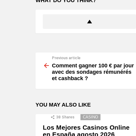
WHAT DO YOU THINK?
Previous article
See
more
Comment gagner 100 € par jour
avec des sondages rémunérés
et cashback ?
YOU MAY ALSO LIKE
38
Shares
CASINO
Los Mejores Casinos Online
en España agosto 2026