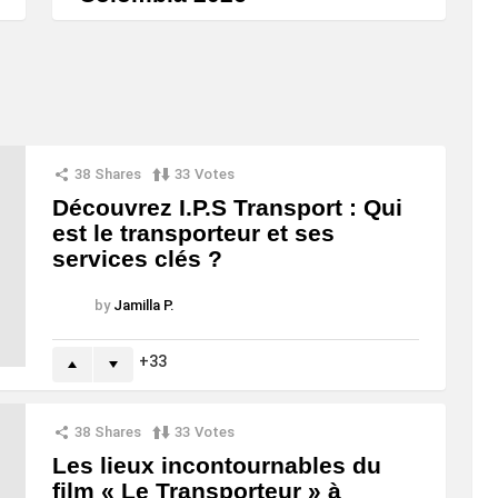
38
Shares
33
Votes
Découvrez I.P.S Transport : Qui
est le transporteur et ses
services clés ?
by
Jamilla P.
33
38
Shares
33
Votes
Les lieux incontournables du
film « Le Transporteur » à