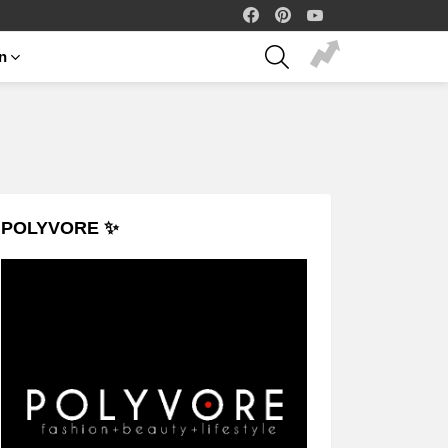
facebook
pinterest
youtube
SEARCH
on
POLYVORE ✨