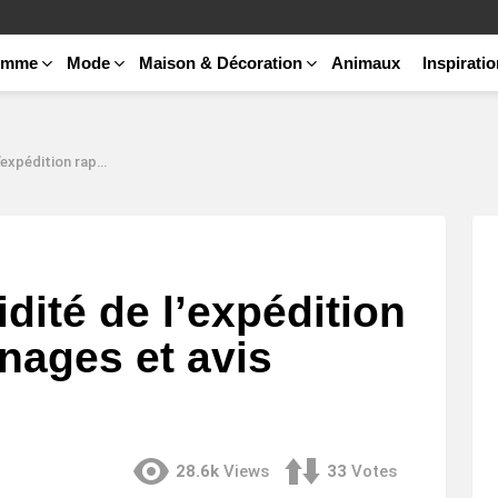
emme
Mode
Maison & Décoration
Animaux
Inspirati
 Témoignages et avis experts.
idité de l’expédition
nages et avis
28.6k
Views
33
Votes