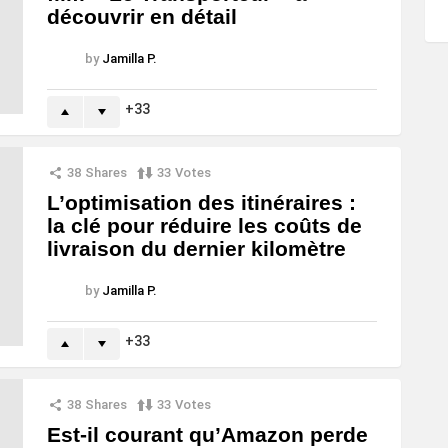
découvrir en détail
by
Jamilla P.
33
38
Shares
33
Votes
L’optimisation des itinéraires :
la clé pour réduire les coûts de
livraison du dernier kilomètre
by
Jamilla P.
33
38
Shares
33
Votes
Est-il courant qu’Amazon perde