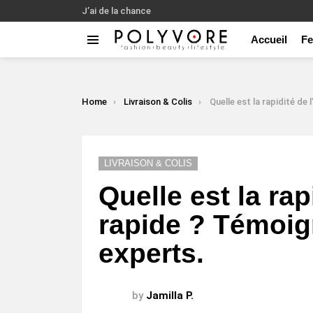
J’ai de la chance
Accueil
F
Menu
LATEST
STORIES
You are here:
Home
Livraison & Colis
Quelle est la rapidité de l’expédition rapide ?
LIVRAISON & COLIS
Quelle est la rap
rapide ? Témoig
experts.
by
Jamilla P.