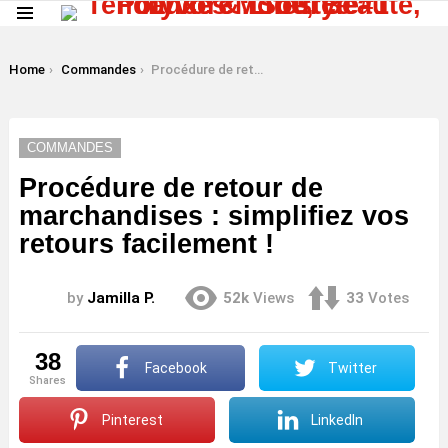
Menu
LATEST
STORIES
You are here:
Home
Commandes
Procédure de retour de marchandises : simplifiez vos retours facilement !
COMMANDES
Procédure de retour de
marchandises : simplifiez vos
retours facilement !
by
Jamilla P.
52k
Views
33
Votes
38
Facebook
Twitter
shares
Pinterest
LinkedIn