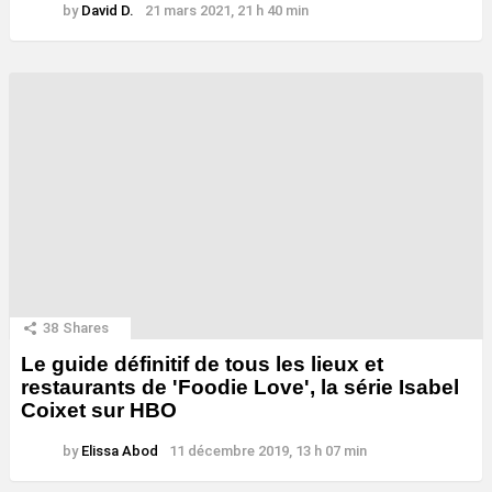
by
David D.
21 mars 2021, 21 h 40 min
38
Shares
Le guide définitif de tous les lieux et
restaurants de 'Foodie Love', la série Isabel
Coixet sur HBO
by
Elissa Abod
11 décembre 2019, 13 h 07 min