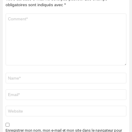
obligatoires sont indiqués avec
*
Commentaire
*
Nom
*
E-
mail
*
Site
web
Enregistrer mon nom, mon e-mail et mon site dans le navigateur pour